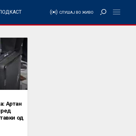
ПОДКАСТ
СЛУШАЈ ВО ЖИВО
а: Артан
пред
ставки од