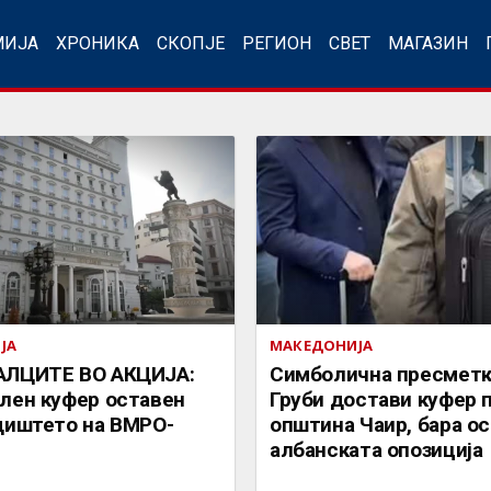
МИЈА
ХРОНИКА
СКОПЈЕ
РЕГИОН
СВЕТ
МАГАЗИН
ЈА
МАКЕДОНИЈА
ЛЦИТЕ ВО АКЦИЈА:
Симболична пресметк
лен куфер оставен
Груби достави куфер 
диштето на ВМРО-
општина Чаир, бара о
албанската опозиција