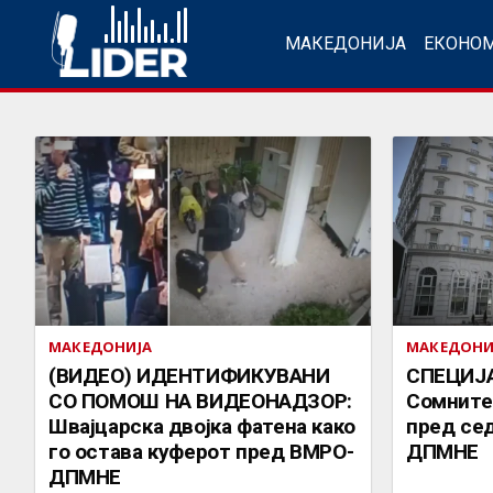
МАКЕДОНИЈА
ЕКОНО
МАКЕДОНИЈА
МАКЕДОНИ
(ВИДЕО) ИДЕНТИФИКУВАНИ
СПЕЦИЈА
СО ПОМОШ НА ВИДЕОНАДЗОР:
Сомните
Швајцарска двојка фатена како
пред се
го остава куферот пред ВМРО-
ДПМНЕ
ДПМНЕ