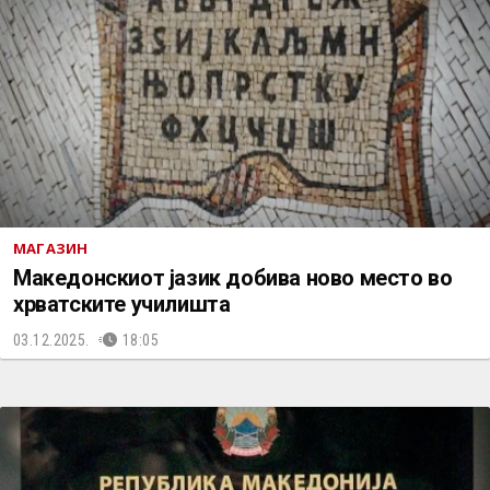
МАГАЗИН
Македонскиот јазик добива ново место во
хрватските училишта
03.12.2025.
18:05