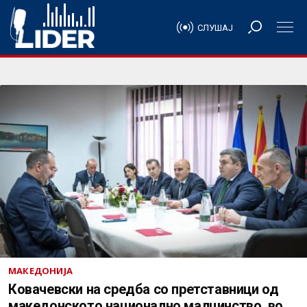
СЛУШАЈ
МАКЕДОНИЈА
Ковачевски на средба со претставници од
македонското национално малцинство во