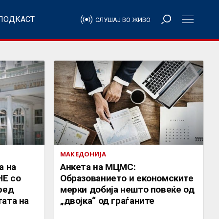
ПОДКАСТ
СЛУШАЈ ВО ЖИВО
МАКЕДОНИЈА
а на
Анкета на МЦМС:
Е со
Образованието и економските
ред
мерки добија нешто повеќе од
ата на
„двојка“ од граѓаните