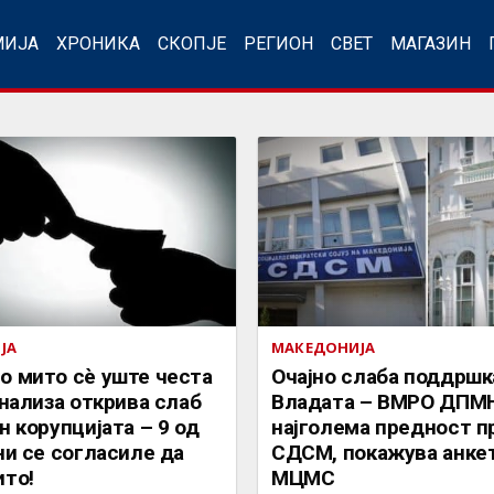
МИЈА
ХРОНИКА
СКОПЈЕ
РЕГИОН
СВЕТ
МАГАЗИН
ЈА
МАКЕДОНИЈА
о мито сè уште честа
Очајно слаба поддршк
Анализа открива слаб
Владата – ВМРО ДПМН
н корупцијата – 9 од
најголема предност п
ни се согласиле да
СДСМ, покажува анкет
ито!
МЦМС