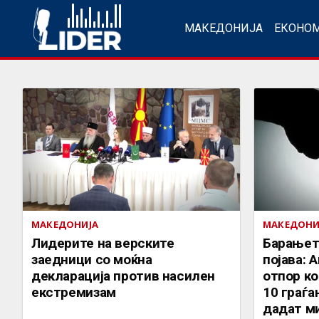
МАКЕДОНИЈА
ЕКОНО
МАКЕДОНИЈА
МАКЕДОНИ
Лидерите на верските
Барањет
заедници со моќна
појава: 
декларација против насилен
отпор ко
екстремизам
10 граѓа
дадат м