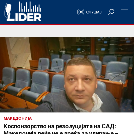
СЛУШАЈ
МАКЕДОНИЈА
Коспонзорство на резолуцијата на САД:
Македонија веќе не е вреќа за удирање –