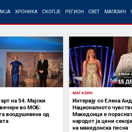
МИЈА
ХРОНИКА
СКОПЈЕ
РЕГИОН
СВЕТ
МАГАЗИН
МАГАЗИН
арт на 54. Мајски
Интервју со Елена Ан
вечери во МОБ:
Националното чувство
та воодушевена од
Македонци е пораснат
ата
народот ја цени секој
на македонска песна