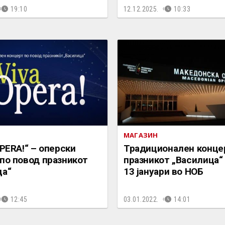
19:10
12.12.2025.
10:33
МАГАЗИН
OPERA!“ – оперски
Традиционален концер
по повод празникот
празникот „Василица“ 
ца“
13 јануари во НОБ
12:45
03.01.2022.
14:01