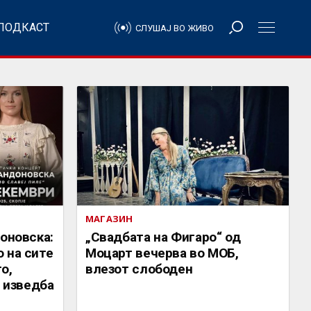
ПОДКАСТ
СЛУШАЈ ВО ЖИВО
МАГАЗИН
доновска:
„Свадбата на Фигаро“ од
 на сите
Моцарт вечерва во MОБ,
о,
влезот слободен
а изведба