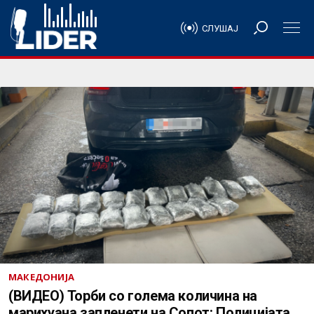
СЛУШАЈ
МАКЕДОНИЈА
(ВИДЕО) Торби со голема количина на
марихуана запленети на Сопот: Полицијата