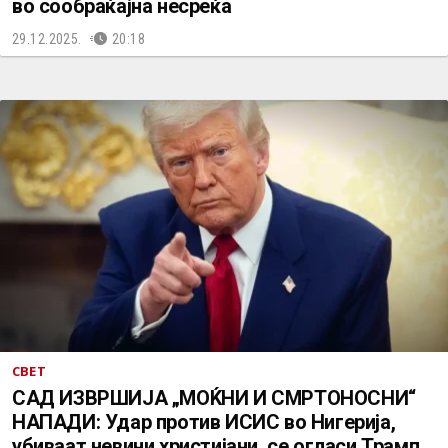
во сообраќајна несреќа
29.12.2025.
20:18
СВЕТ
САД ИЗВРШИЈА „МОЌНИ И СМРТОНОСНИ“
НАПАДИ: Удар против ИСИС во Нигерија,
убиваат невини христијани, се огласи Трамп