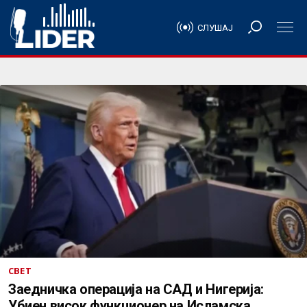
СЛУШАЈ
СВЕТ
Заедничка операција на САД и Нигерија:
Убиен висок функционер на Исламска