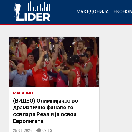
МАКЕДОНИЈА
ЕКОНО
МАГАЗИН
(ВИДЕО) Олимпијакос во
драматично финале го
совлада Реал и ја освои
Евролигата
25.05.2026.
08:53