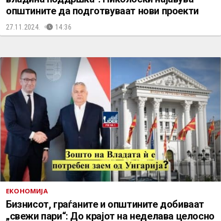
општините да подготвуваат нови проекти
27.11.2024.
14:36
ЕКОНОМИЈА
Бизнисот, граѓаните и општините добиваат
„свежи пари“: До крајот на неделава целосно