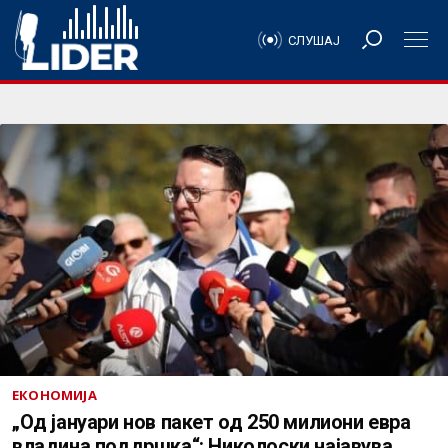
СЛУШАЈ
ЕКОНОМИЈА
„Од јануари нов пакет од 250 милиони евра
владина поддршка“: Николоски најавува