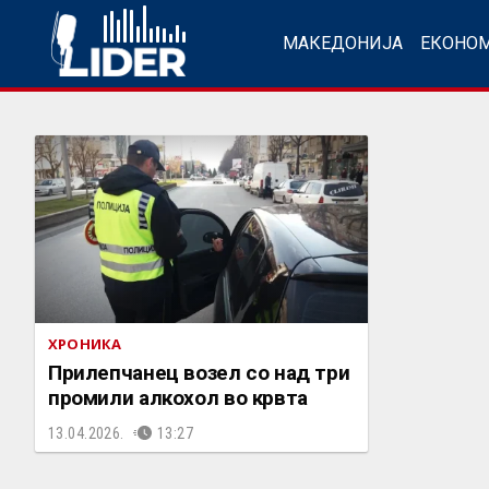
МАКЕДОНИЈА
ЕКОНО
ХРОНИКА
Прилепчанец возел со над три
промили алкохол во крвта
13.04.2026.
13:27