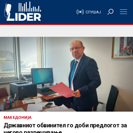
СЛУШАЈ
МАКЕДОНИЈА
Државниот обвинител го доби предлогот за
негово разрешување