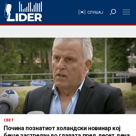
СЛУШАЈ
СВЕТ
Почина познатиот холандски новинар кој
беше застрелан во главата пред десет дена