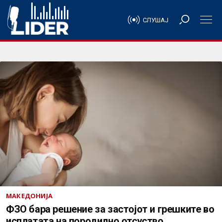
СЛУШАЈ
МАКЕДОНИЈА
ФЗО бара решение за застојот и грешките во
исплатата на породилно отсуство