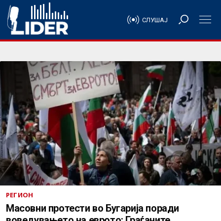
СЛУШАЈ
РЕГИОН
Масовни протести во Бугарија поради
воведувањето на еврото: Граѓаните