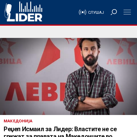
СЛУШАЈ
МАКЕДОНИЈА
Реџеп Исмаил за Лидер: Властите не се
грижат за правата на Македонците во