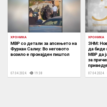
ХРОНИКА
ХРОНИКА
МВР со детали за апсењето на
ЗНМ: Но
Фуркан Салиу: Во неговото
да биде 
возило е пронајден пиштол
МВР да ј
за причи
приведу
07.04.2024.
19:38
07.04.2024.