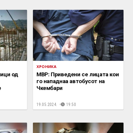
ХРОНИКА
ници од
МВР: Приведени се лицата кои
го нападнаа автобусот на
е
Чкембари
19.05.2024.
19:50