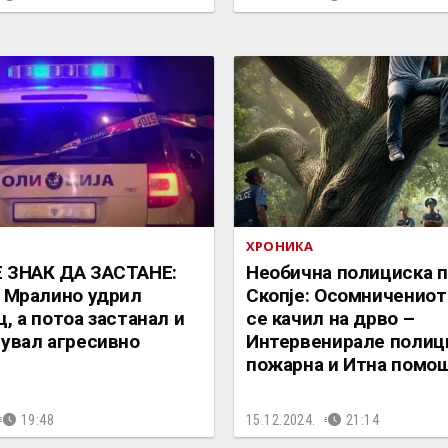
ХРОНИКА
 ЗНАК ДА ЗАСТАНЕ:
Необична полициска п
д Мралино удрил
Скопје: Осомничениот
, a потоа застанал и
се качил на дрво –
сувал агресивно
Интервенирале полици
пожарна и Итна помо
19:48
15.12.2024.
21:14