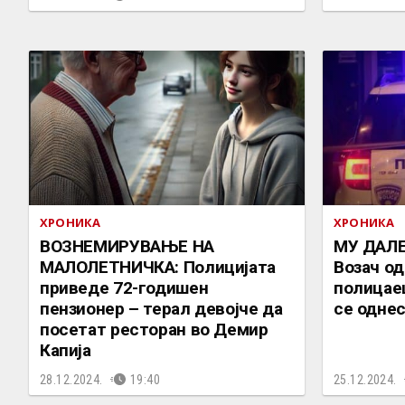
ХРОНИКА
ХРОНИКА
ВОЗНЕМИРУВАЊЕ НА
МУ ДАЛЕ
МАЛОЛЕТНИЧКА: Полицијата
Возач о
приведе 72-годишен
полицаец
пензионер – терал девојче да
се одне
посетат ресторан во Демир
Капија
28.12.2024.
19:40
25.12.2024.