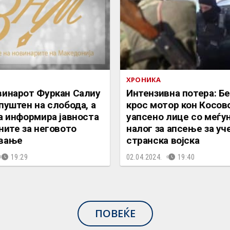
ХРОНИКА
винарот Фуркан Салиу
Интензивна потера: Бе
пуштен на слобода, а
крос мотор кон Косов
а информира јавноста
уапсено лице со меѓу
ните за неговото
налог за апсење за уч
вање
странска војска
19:29
02.04.2024.
19:40
ПОВЕЌЕ