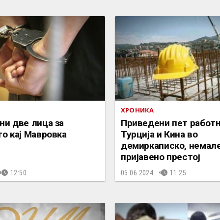
ХРОНИКА
ни две лица за
Приведени пет работ
о кај Мавровка
Турција и Кина во
демиркаписко, немал
пријавено престој
12:50
05.06.2024.
11:25