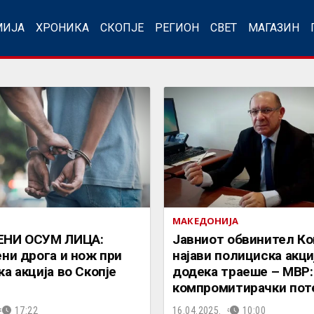
МИЈА
ХРОНИКА
СКОПЈЕ
РЕГИОН
СВЕТ
МАГАЗИН
МАКЕДОНИЈА
ЕНИ ОСУМ ЛИЦА:
Јавниот обвинител К
ни дрога и нож при
најави полициска акци
а акција во Скопје
додека траеше – МВР:
компромитирачки пот
17:22
16.04.2025.
10:00