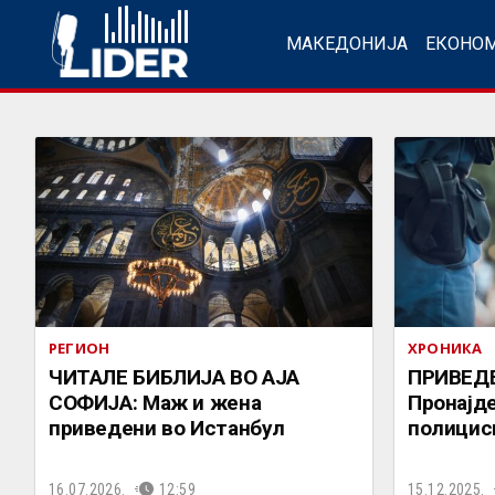
МАКЕДОНИЈА
ЕКОНО
РЕГИОН
ХРОНИКА
ЧИТАЛЕ БИБЛИЈА ВО АЈА
ПРИВЕД
СОФИЈА: Маж и жена
Пронајде
приведени во Истанбул
полициск
16.07.2026.
12:59
15.12.2025.