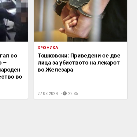
ХРОНИКА
гал со
Тошковски: Приведени се две
о –
лица за убиството на лекарот
народен
во Железара
ество во
27.03.2024.
22:35