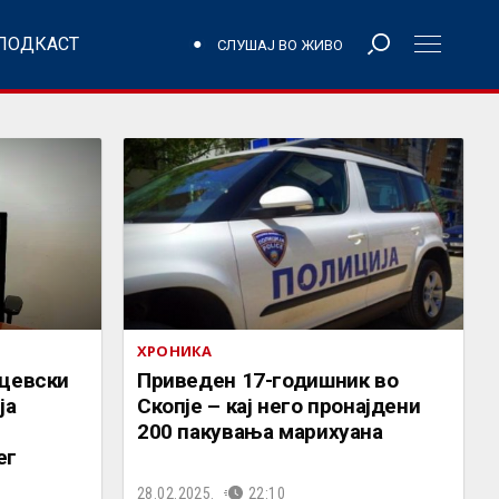
ПОДКАСТ
СЛУШАЈ ВО ЖИВО
ХРОНИКА
оцевски
Приведен 17-годишник во
ја
Скопје – кај него пронајдени
200 пакувања марихуана
ег
28.02.2025.
22:10