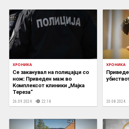
ХРОНИКА
ХРОНИКА
Се заканувал на полицајци со
Приведе
нож: Приведен маж во
убиствот
Комплексот клиники „Мајка
Тереза“
26.09.2024.
22:18
20.08.2024.