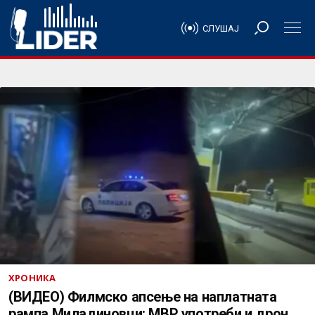
СЛУШАЈ
ХРОНИКА
(ВИДЕО) Филмско апсење на наплатната
рампа Миладиновци: МВР употреби и дрон