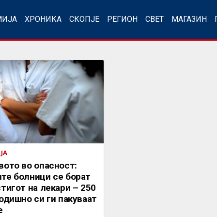
МИЈА
ХРОНИКА
СКОПЈЕ
РЕГИОН
СВЕТ
МАГАЗИН
ЈА
вото во опасност:
те болници се борат
тигот на лекари – 250
одишно си ги пакуваат
е