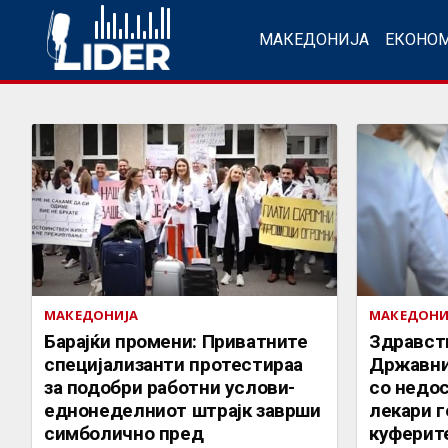
МАКЕДОНИЈА
ЕКОНО
МАКЕДОНИЈА
МАКЕДОНИ
Барајќи промени: Приватните
Здравст
специјализанти протестираа
Државни
за подобри работни услови-
со недос
еднонеделниот штрајк заврши
лекари г
симболично пред
куферит