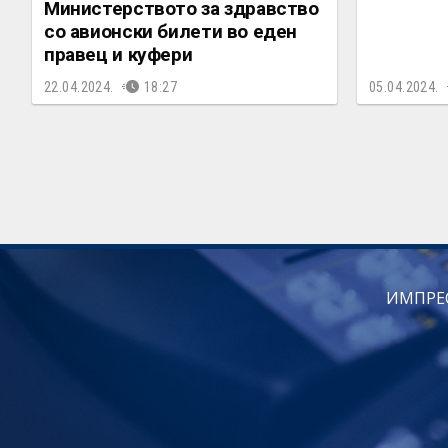
Министерството за здравство
со авионски билети во еден
правец и куфери
22.04.2024.
18:27
05.04.2024.
ИМПРЕ