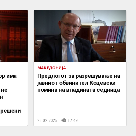
МАКЕДОНИЈА
ор има
Предлогот за разрешување на
јавниот обвинител Коцевски
 не
помина на владината седница
ен
зрешени
25.02.2025.
17:49