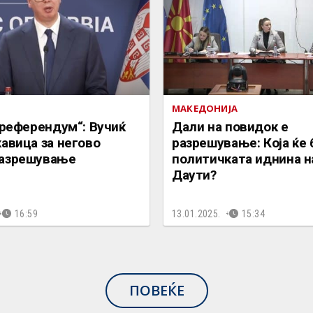
МАКЕДОНИЈА
 референдум“: Вучиќ
Дали на повидок е
авица за негово
разрешување: Која ќе
азрешување
политичката иднина н
Даути?
16:59
13.01.2025.
15:34
ПОВЕЌЕ