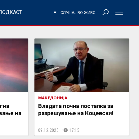
ПОДКАСТ
СЛУШАЈ ВО ЖИВО
МАКЕДОНИЈА
гна
Владата почна постапка за
вање на
разрешување на Коцевски!
09.12.2025.
17:15