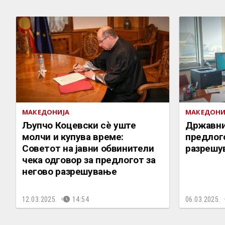
МАКЕДОНИЈА
МАКЕДОНИ
Љупчо Коцевски сè уште
Државни
молчи и купува време:
предлого
Советот на јавни обвинители
разрешу
чека одговор за предлогот за
негово разрешување
12.03.2025.
14:54
06.03.2025.