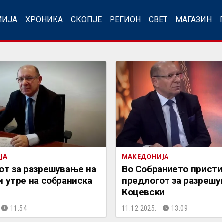
МИЈА
ХРОНИКА
СКОПЈЕ
РЕГИОН
СВЕТ
МАГАЗИН
ЈА
МАКЕДОНИЈА
от за разрешување на
Во Собранието присти
 утре на собраниска
предлогот за разрешу
Коцевски
11:54
11.12.2025.
13:09