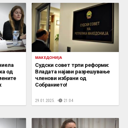
МАКЕДОНИЈА
ниела
Судски совет трпи реформи:
ка од
Владата најави разрешување
мените
членови избрани од
к
Собранието!
29.01.2025.
21:04