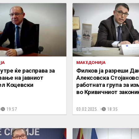
ЈА
МАКЕДОНИЈА
утре ќе расправа за
Филков ја разреши Да
вање на јавниот
Алексовска Стојановс
ел Коцевски
работната група за из
во Кривичниот закони
19:57
03.02.2025.
18:35