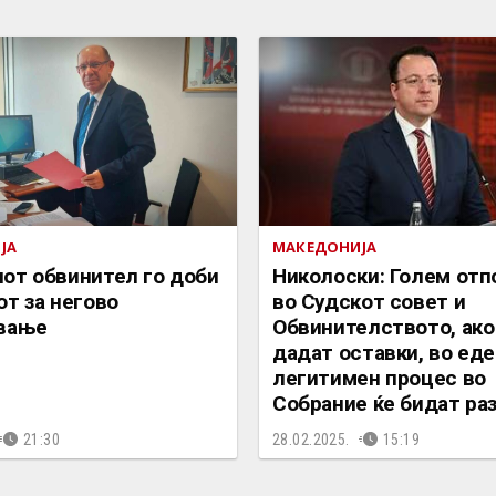
ЈА
МАКЕДОНИЈА
от обвинител го доби
Николоски: Голем отп
т за негово
во Судскот совет и
вање
Обвинителството, ако
дадат оставки, во ед
легитимен процес во
Собрание ќе бидат ра
21:30
28.02.2025.
15:19