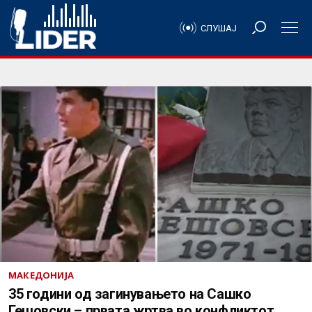
СЛУШАЈ
МАКЕДОНИЈА
35 години од загинувањето на Сашко
Гешовски – првата жртва во конфликтот