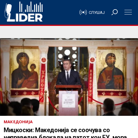
СЛУШАЈ
МАКЕДОНИЈА
Мицкоски: Македонија се соочува со
неправедна блокада на патот кон ЕУ, мора