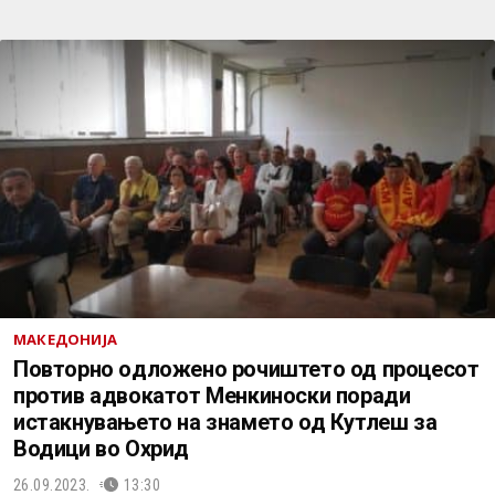
МАКЕДОНИЈА
Повторно oдложено рочиштето од процесот
против адвокатот Менкиноски поради
истакнувањето на знамето од Кутлеш за
Водици во Охрид
26.09.2023.
13:30