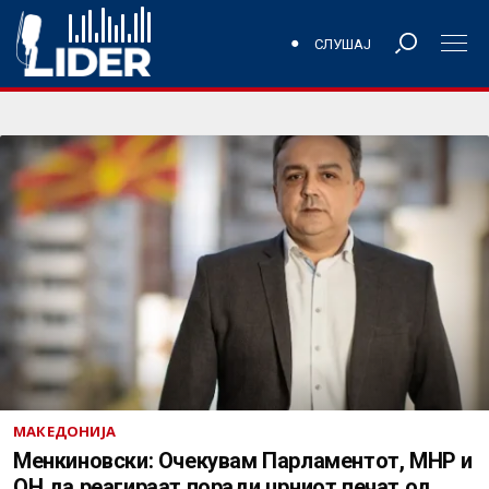
СЛУШАЈ
МАКЕДОНИЈА
Менкиновски: Очекувам Парламентот, МНР и
ОН да реагираат поради црниот печат од