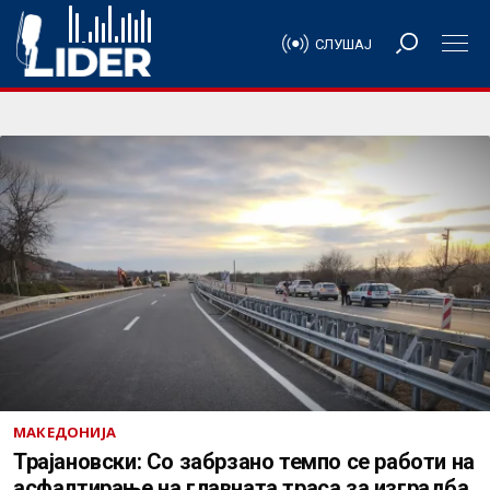
СЛУШАЈ
МАКЕДОНИЈА
Трајановски: Со забрзано темпо се работи на
асфалтирање на главната траса за изградба