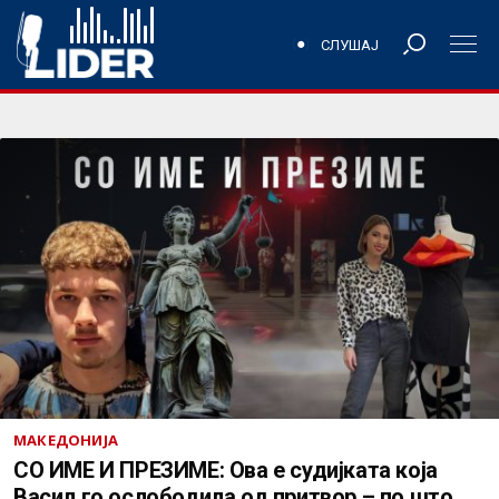
СЛУШАЈ
МАКЕДОНИЈА
СО ИМЕ И ПРЕЗИМЕ: Ова е судијката која
Васил го ослободила од притвор – по што