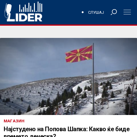
СЛУШАЈ
МАГАЗИН
Најстудено на Попова Шапка: Какво ќе биде
времето денеска?