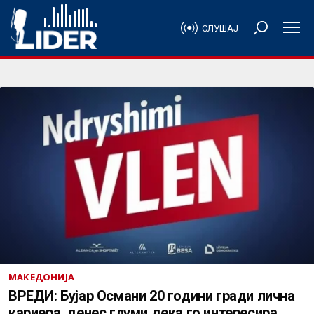
СЛУШАЈ
МАКЕДОНИЈА
ВРЕДИ: Бујар Османи 20 години гради лична
кариера, денес глуми дека го интересира