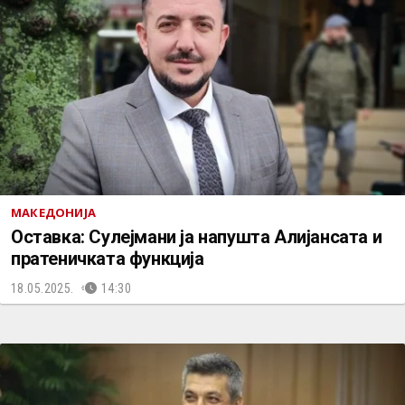
МАКЕДОНИЈА
Oставка: Сулејмани ја напушта Алијансата и
пратеничката функција
18.05.2025.
14:30