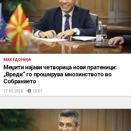
МАКЕДОНИЈА
Меџити најави четворица нови пратеници:
„Вреди“ го проширува мнозинството во
Собранието
17.05.2025.
10:01