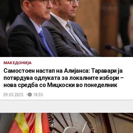
МАКЕДОНИЈА
Самостоен настап на Алијанса: Таравари ја
потврдува одлуката за локалните избори –
нова средба со Мицкоски во понеделник
09.05.2025.
18:05