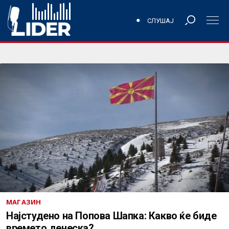
СЛУШАЈ
МАГАЗИН
Најстудено на Попова Шапка: Какво ќе биде
времето денеска?