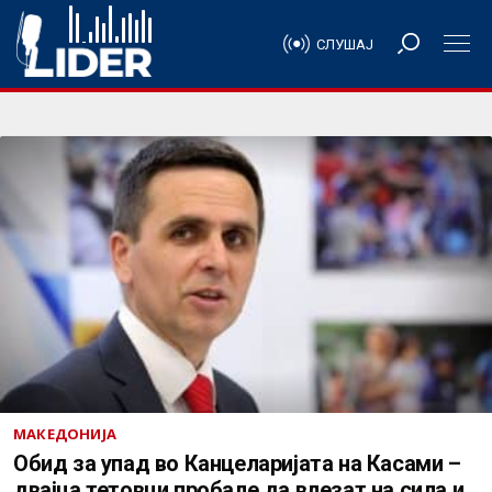
СЛУШАЈ
МАКЕДОНИЈА
Обид за упад во Канцеларијата на Касами –
двајца тетовци пробале да влезат на сила и