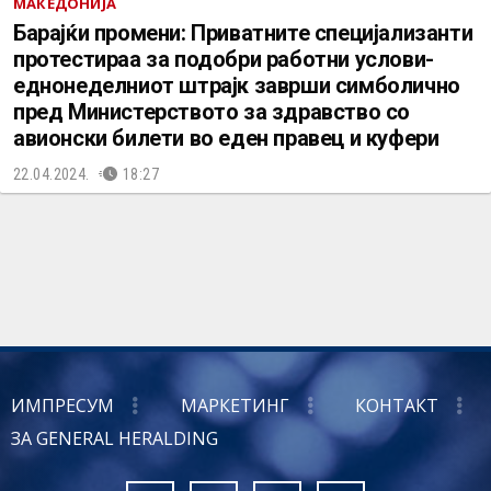
МАКЕДОНИЈА
Барајќи промени: Приватните специјализанти
протестираа за подобри работни услови-
еднонеделниот штрајк заврши симболично
пред Министерството за здравство со
авионски билети во еден правец и куфери
22.04.2024.
18:27
ИМПРЕСУМ
МАРКЕТИНГ
КОНТАКТ
ЗА GENERAL HERALDING