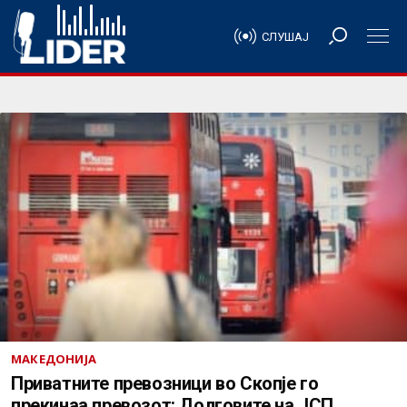
СЛУШАЈ
МАКЕДОНИЈА
Приватните превозници во Скопје го
прекинаа превозот: Долговите на ЈСП