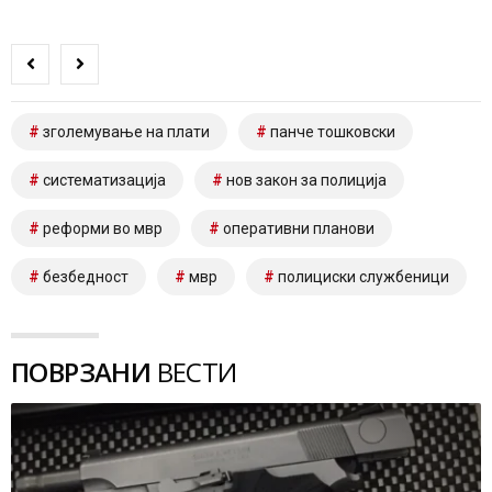
зголемување на плати
панче тошковски
систематизација
нов закон за полиција
реформи во мвр
оперативни планови
безбедност
мвр
полициски службеници
ПОВРЗАНИ
ВЕСТИ