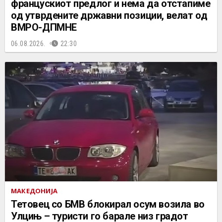
францускиот предлог и нема да отстапиме
од утврдените државни позиции, велат од
ВМРО-ДПМНЕ
06.08.2026.
22:30
МАКЕДОНИЈА
Тетовец со БМВ блокирал осум возила во
Улцињ – туристи го барале низ градот