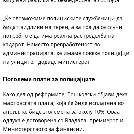
видливи разлики во безбедносната состојба.
„Ќе овозможиме полициските службеници да
бидат видливи на терен, а за тоа да се случи,
потребно е да има реална распределба на
кадарот. Наместо превработеност во
администрацијата, ќе имаме повеќе полицајци
на улиците,“ додаде министерот.
Поголеми плати за полицајците
Како дел од реформите, Тошковски објави дека
мартовската плата, која ќе биде исплатена во
април, ќе биде зголемена за околу 10%. Оваа
одлука е договорена со Владата, премиерот и
Министерството за финансии.