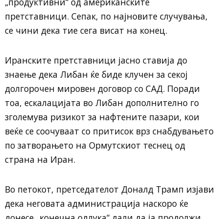
„продуктивни“ од американските
претставници. Сепак, по најновите случувања,
се чини дека тие сега висат на конец.
Иранските претставници јасно ставија до
знаење дека Либан ќе биде клучен за секој
долгорочен мировен договор со САД. Поради
тоа, ескалацијата во Либан дополнително го
зголемува ризикот за нафтените пазари, кои
веќе се соочуваат со притисок врз снабдувањето
по затворањето на Ормутскиот теснец од
страна на Иран.
Во петокот, претседателот Доналд Трамп изјави
дека неговата администрација наскоро ќе
донесе „конечна одлука“ дали да ја продолжи