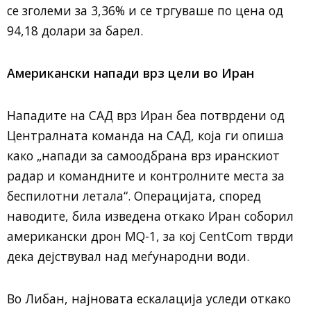
се зголеми за 3,36% и се тргуваше по цена од
94,18 долари за барел.
Американски напади врз цели во Иран
Нападите на САД врз Иран беа потврдени од
Централната команда на САД, која ги опиша
како „напади за самоодбрана врз иранскиот
радар и командните и контролните места за
беспилотни летала“. Операцијата, според
наводите, била изведена откако Иран соборил
американски дрон MQ-1, за кој CentCom тврди
дека дејствувал над меѓународни води.
Во Либан, најновата ескалација уследи откако