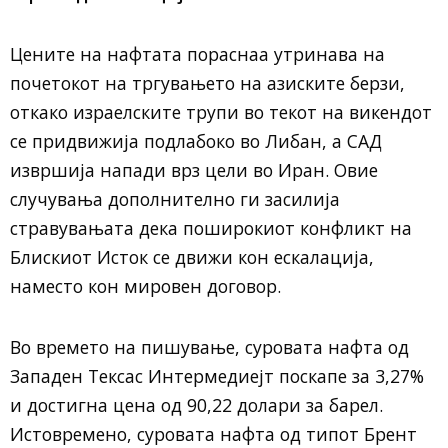
Цените на нафтата пораснаа утринава на
почетокот на тргувањето на азиските берзи,
откако израелските трупи во текот на викендот
се придвижија подлабоко во Либан, а САД
извршија напади врз цели во Иран. Овие
случувања дополнително ги засилија
стравувањата дека поширокиот конфликт на
Блискиот Исток се движи кон ескалација,
наместо кон мировен договор.
Во времето на пишување, суровата нафта од
Западен Тексас Интермедиејт поскапе за 3,27%
и достигна цена од 90,22 долари за барел.
Истовремено, суровата нафта од типот Брент