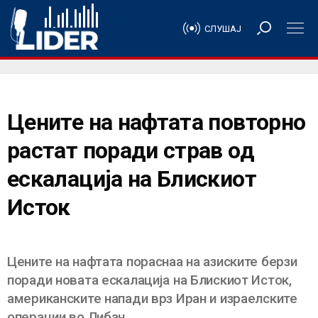
СЛУШАЈ
Цените на нафтата повторно
растат поради страв од
ескалација на Блискиот
Исток
Цените на нафтата пораснаа на азиските берзи
поради новата ескалација на Блискиот Исток,
американските напади врз Иран и израелските
операции во Либан.