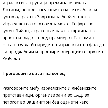
израелските трупи ја преминале реката
Литани, по прогласувањето на сите области
јужно од реката Захрани за борбена зона.
Израел потоа го освоил замокот Бофорт во
јужен Либан, стратешки важна тврдина на
врвот на ридот, пред премиерот Бенјамин
Нетанјаху да ѝ нареди на израелската војска да
ги продлабочи и прошири операциите против
Хезболах.
Преговорите висат на конец
Разговорите меѓу израелските и либанските
претставници, организирани во САД, во
петокот во Вашингтон беа оценети како