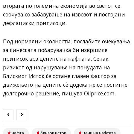
втората по големина економија во светот се
соочува со забавување на извозот и постојани
дефлациски притисоци.
Под нормални околности, послабите очекувања
за кинеската побарувачка би извршиле
притисок врз цените на нафтата. Сепак,
ризикот од нарушување на понудата на
Блискиот Исток ќе остане главен фактор за
движењето на цените сè додека не се постигне
долгорочно решение, пишува Oilprice.com.
нафта
близок исток
цени на нафтата