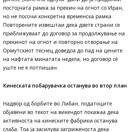
постојната рамка за прекин на огнот со Иран,
но не посочи конкретна временска рамка.
Повторените извештаи дека двете страни се
приближуваат до договор за продолжување на
прекинот на огнот и повторно отворање на
Ормутскиот теснец доведоа до пад на цените
на нафтата минатата недела, но договор сè
уште не е потпишан.
Кинеската побарувачка останува во втор план
Надвор од борбите во Либан, податоците
објавени во текот на викендот покажаа дека
активноста на кинеските фабрики останува
слаба. Тоа ја засилува загриженоста дека