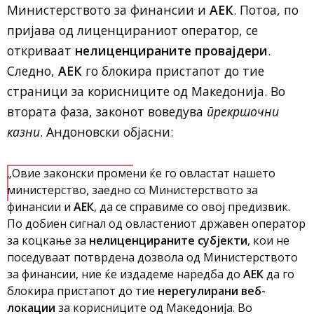
Министерството за финансии и
АЕК
. Потоа, по
пријава од лиценцираниот оператор, се
откриваат
нелиценцираните провајдери
.
Следно,
АЕК
го блокира пристапот до тие
страници за корисниците од Македонија. Во
втората фаза, законот воведува
прекршочни
казни
. Андоновски објасни:
„Овие законски промени ќе го овластат нашето
министерство, заедно со Министерството за
финансии и
АЕК
, да се справиме со овој предизвик.
По добиен сигнал од овластениот државен оператор
за коцкање за
нелиценцираните субјекти
, кои не
поседуваат потврдена дозвола од Министерството
за финансии, ние ќе издадеме наредба до
АЕК
да го
блокира пристапот до тие
нерегулирани веб-
локации
за корисниците од Македонија. Во