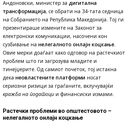
Андоновски, министер за
дигитална
трансформација
, се обрати на 34-тата седница
на Собранието на Република Македонија. Тој ги
презентираше измените на Законот за
електронски комуникации, насочени кон
сузбивање на
нелегалното онлајн коцкање
.
Овие мерки доаѓаат како одговор на растечкиот
проблем што ги загрозува младите и
тинејџерите. Од самиот почеток, тој истакна
дека
неовластените платформи
носат
сериозни ризици за граѓаните, вклучувајќи
кражба на податоци
и финансиски измами.
Растечки проблеми во општестовото –
нелегалното онлајн коцкање