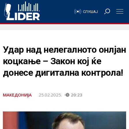
СЛУШАЈ
Удар над нелегалното онлјан
коцкање – Закон кој ќе
донесе дигитална контрола!
МАКЕДОНИЈА
25.02.2025.
20:23