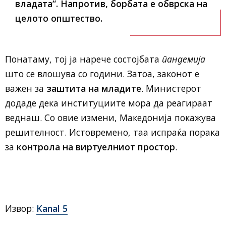
владата“. Напротив, борбата е обврска на
целото општество.
Понатаму, тој ја нарече состојбата
пандемија
што се влошува со години. Затоа, законот е
важен за
заштита на младите
. Министерот
додаде дека институциите мора да реагираат
веднаш. Со овие измени, Македонија покажува
решителност. Истовремено, таа испраќа порака
за
контрола на виртуелниот простор
.
Извор:
Kanal 5