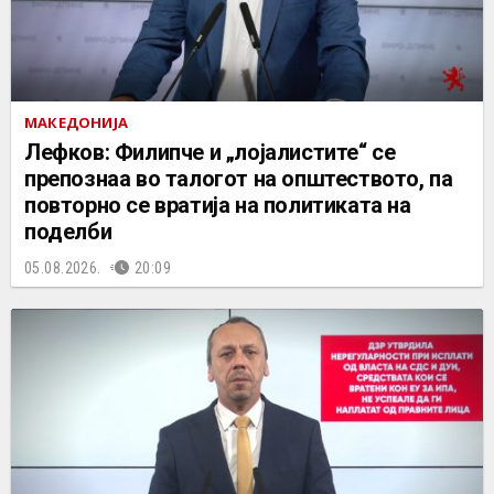
МАКЕДОНИЈА
Лефков: Филипче и „лојалистите“ се
препознаа во талогот на општеството, па
повторно се вратија на политиката на
поделби
05.08.2026.
20:09