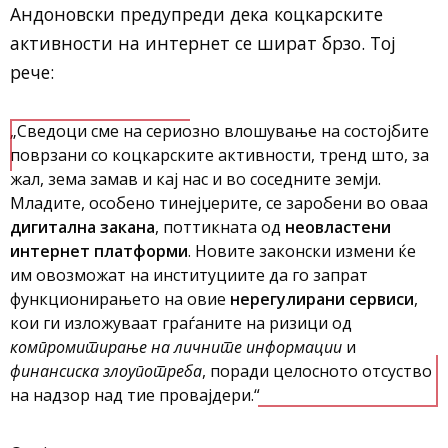
Андоновски предупреди дека коцкарските
активности на интернет се шират брзо. Тој
рече:
„Сведоци сме на сериозно влошување на состојбите
поврзани со коцкарските активности, тренд што, за
жал, зема замав и кај нас и во соседните земји.
Младите, особено тинејџерите, се заробени во оваа
дигитална закана
, поттикната од
неовластени
интернет платформи
. Новите законски измени ќе
им овозможат на институциите да го запрат
функционирањето на овие
нерегулирани сервиси
,
кои ги изложуваат граѓаните на ризици од
компромитирање на личните информации
и
финансиска злоупотреба
, поради целосното отсуство
на надзор над тие провајдери.“