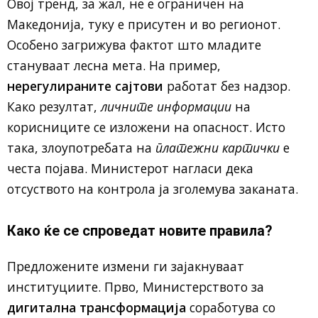
Овој тренд, за жал, не е ограничен на
Македонија, туку е присутен и во регионот.
Особено загрижува фактот што младите
стануваат лесна мета. На пример,
нерегулираните сајтови
работат без надзор.
Како резултат,
личните информации
на
корисниците се изложени на опасност. Исто
така, злоупотребата на
платежни картички
е
честа појава. Министерот нагласи дека
отсуството на контрола ја зголемува заканата.
Како ќе се спроведат новите правила?
Предложените измени ги зајакнуваат
институциите. Прво, Министерството за
дигитална трансформација
соработува со