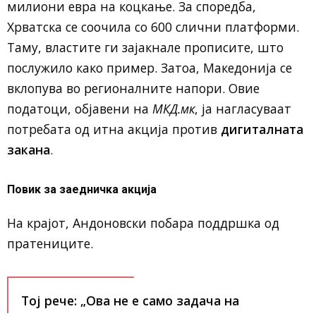
милиони евра на коцкање. За споредба,
Хрватска се соочила со 600 слични платформи.
Таму, властите ги зајакнале прописите, што
послужило како пример. Затоа, Македонија се
вклопува во регионалните напори. Овие
податоци, објавени на
МКД.мк
, ја нагласуваат
потребата од итна акција против
дигиталната
закана
.
Повик за заедничка акција
На крајот, Андоновски побара поддршка од
пратениците.
Тој рече: „Ова не е само задача на