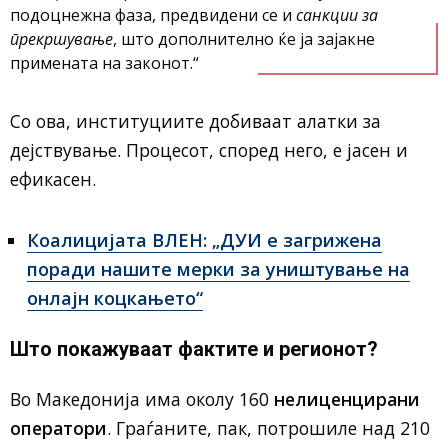
подоцнежна фаза, предвидени се и
санкции за
прекршување
, што дополнително ќе ја зајакне
примената на законот.“
Со ова, институциите добиваат алатки за
дејствување. Процесот, според него, е јасен и
ефикасен.
Коалицијата ВЛЕН: „ДУИ е загрижена
поради нашите мерки за уништување на
онлајн коцкањето“
Што покажуваат фактите и регионот?
Во Македонија има околу 160
нелиценцирани
оператори
. Граѓаните, пак, потрошиле над 210