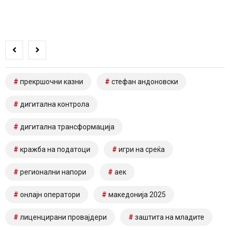
прекршочни казни
стефан андоновски
дигитална контрола
дигитална трансформација
кражба на податоци
игри на среќа
регионални напори
аек
онлајн оператори
македонија 2025
лиценцирани провајдери
заштита на младите