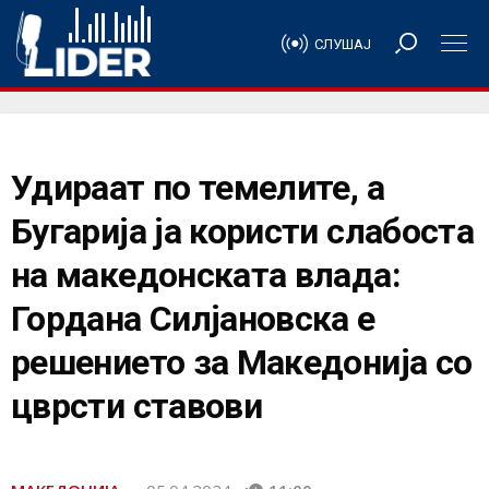
СЛУШАЈ
Удираат по темелите, а
Бугарија ја користи слабоста
на македонската влада:
Гордана Силјановска е
решението за Македонија со
цврсти ставови