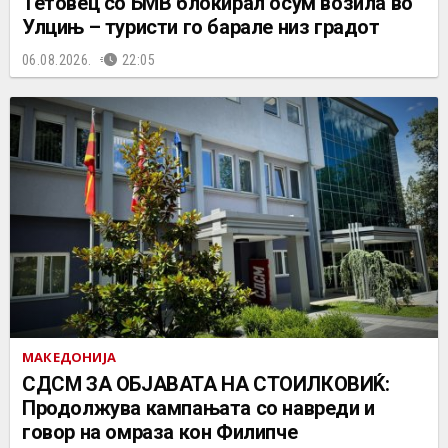
Тетовец со БМВ блокирал осум возила во
Улцињ – туристи го барале низ градот
06.08.2026.
22:05
МАКЕДОНИЈА
СДСМ ЗА ОБЈАВАТА НА СТОИЛКОВИЌ:
Продолжува кампањата со навреди и
говор на омраза кон Филипче