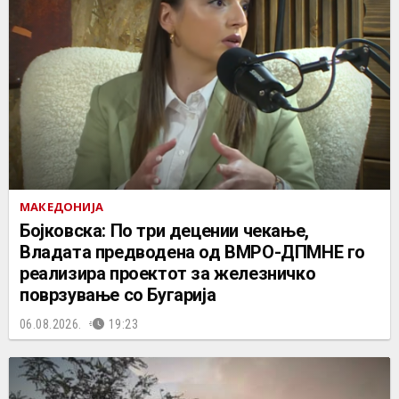
МАКЕДОНИЈА
Бојковска: По три децении чекање,
Владата предводена од ВМРО-ДПМНЕ го
реализира проектот за железничко
поврзување со Бугарија
06.08.2026.
19:23