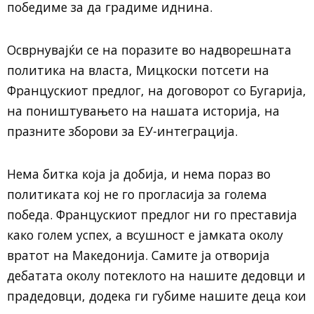
победиме за да градиме иднина.
Осврнувајќи се на поразите во надворешната
политика на власта, Мицкоски потсети на
Францускиот предлог, на договорот со Бугарија,
на поништувањето на нашата историја, на
празните зборови за ЕУ-интеграција.
Нема битка која ја добија, и нема пораз во
политиката кој не го прогласија за голема
победа. Францускиот предлог ни го преставија
како голем успех, а всушност е јамката околу
вратот на Македонија. Самите ја отворија
дебатата околу потеклото на нашите дедовци и
прадедовци, додека ги губиме нашите деца кои