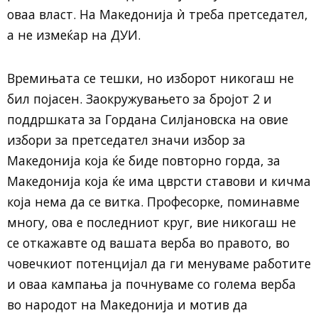
оваа власт. На Македонија ѝ треба претседател,
а не измеќар на ДУИ.
Времињата се тешки, но изборот никогаш не
бил појасен. Заокружувањето за бројот 2 и
поддршката за Гордана Силјановска на овие
избори за претседател значи избор за
Македонија која ќе биде повторно горда, за
Македонија која ќе има цврсти ставови и кичма
која нема да се витка. Професорке, поминавме
многу, ова е последниот круг, вие никогаш не
се откажавте од вашата верба во правото, во
човечкиот потенцијал да ги менуваме работите
и оваа кампања ја почнуваме со голема верба
во народот на Македонија и мотив да