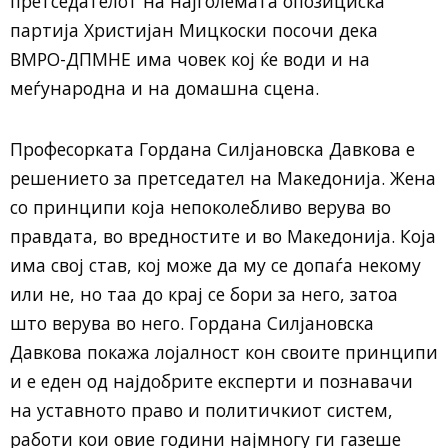
претседателот на најголемата опозициска
партија Христијан Мицкоски посочи дека
ВМРО-ДПМНЕ има човек кој ќе води и на
меѓународна и на домашна сцена.
Професорката Гордана Силјановска Давкова е
решението за претседател на Македонија. Жена
со принципи која непоколебливо верува во
правдата, во вредностите и во Македонија. Која
има свој став, кој може да му се допаѓа некому
или не, но таа до крај се бори за него, затоа
што верува во него. Гордана Силјановска
Давкова покажа лојалност кон своите принципи
и е еден од најдобрите експерти и познавачи
на уставното право и политичкиот систем,
работи кои овие години најмногу ги газеше