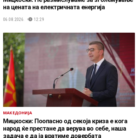
на цената на електричната енергија
06.08.2026.
12:29
МАКЕДОНИЈА
Мицкоски: Поопасно од секоја криза е кога
народ ќе престане да верува во себе, наша
задача е да ја вратиме довербата