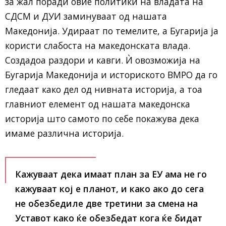
за жал поради овие политики на владата на
СДСМ и ДУИ заминуваат од нашата
Македонија. Удираат по темелите, а Бугарија ја
користи слабоста на македонската влада.
Создадоа раздори и кавги. Ѝ овозможија на
Бугарија Македонија и историското ВМРО да го
гледаат како дел од нивната историја, а тоа
главниот елемент од нашата македонска
историја што самото по себе покажува дека
имаме различна историја.
Кажуваат дека имаат план за ЕУ ама не го
кажуваат кој е планот, и како ако до сега
не обезбедиле две третини за смена на
Уставот како ќе обезбедат кога ќе бидат