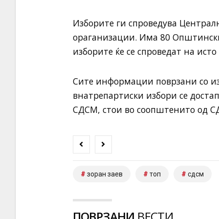
Изборите ги спроведува Централ
ораганизации. Има 80 Општински
изборите ќе се спроведат на исто
Сите информации поврзани со из
внатрепартиски избори се доста
СДСМ, стои во соопштенито од С
зоран заев
топ
сдсм
ПОВРЗАНИ
ВЕСТИ