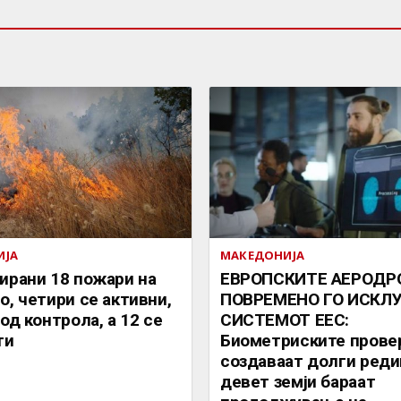
ИЈА
МАКЕДОНИЈА
ирани 18 пожари на
ЕВРОПСКИТЕ АЕРОДР
о, четири се активни,
ПОВРЕМЕНО ГО ИСКЛ
од контрола, а 12 се
СИСТЕМОТ ЕЕС:
ти
Биометриските прове
создаваат долги реди
девет земји бараат