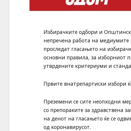
Избирачките одбори и Општински
непречена работа на медиумите 
проследат гласањето на избирачк
основни правила, за изборниот п
утврдените критериуми и станда
Првите внатрепартиски избори ќе
Преземени се сите неопходни мер
со препораките за здравствена з
на денот на гласањето ќе се одв
од коронавирусот.