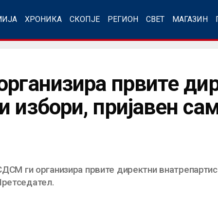
МИЈА
ХРОНИКА
СКОПЈЕ
РЕГИОН
СВЕТ
МАГАЗИН
организира првите ди
и избори, пријавен са
 СДСМ ги организира првите директни внатрепартис
Претседател.