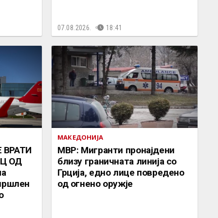
07.08.2026.
18:41
МАКЕДОНИЈА
 ВРАТИ
МВР: Мигранти пронајдени
Ц ОД
близу граничната линија со
ма
Грција, едно лице повредено
 пршлен
од огнено оружје
о