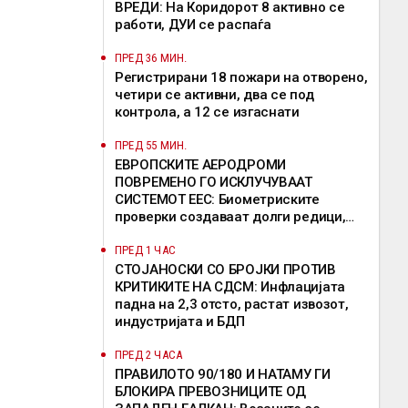
ВРЕДИ: На Коридорот 8 активно се
работи, ДУИ се распаѓа
ПРЕД 36 МИН.
Регистрирани 18 пожари на отворено,
четири се активни, два се под
контрола, а 12 се изгаснати
ПРЕД 55 МИН.
ЕВРОПСКИТЕ АЕРОДРОМИ
ПОВРЕМЕНО ГО ИСКЛУЧУВААТ
СИСТЕМОТ ЕЕС: Биометриските
проверки создаваат долги редици,
девет земји бараат продолжување на
исклучоците
ПРЕД 1 ЧАС
СТОЈАНОСКИ СО БРОЈКИ ПРОТИВ
КРИТИКИТЕ НА СДСМ: Инфлацијата
падна на 2,3 отсто, растат извозот,
индустријата и БДП
ПРЕД 2 ЧАСА
ПРАВИЛОТО 90/180 И НАТАМУ ГИ
БЛОКИРА ПРЕВОЗНИЦИТЕ ОД