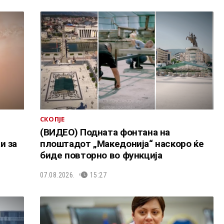
СКОПЈЕ
(ВИДЕО) Подната фонтана на
и за
плоштадот „Македонија“ наскоро ќе
биде повторно во функција
07.08.2026.
15:27