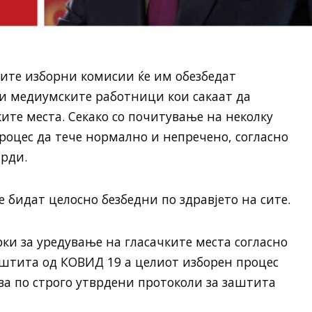
те изборни комисии ќе им обезбедат
и медиумските работници кои сакаат да
ите места. Секако со почитување на неколку
роцес да тече нормално и непречено, согласно
рди.
 бидат целосно безбедни по здравјето на сите.
ки за уредување на гласачките места согласно
аштита од КОВИД 19 а целиот изборен процес
ива по строго утврдени протоколи за заштита