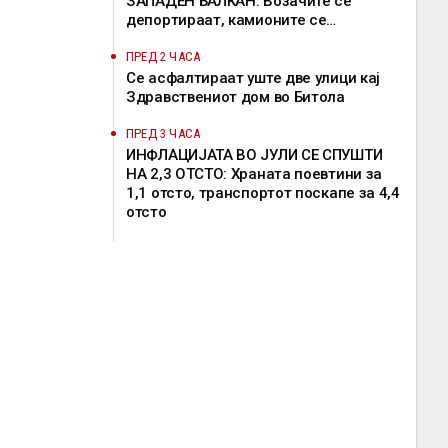
ЗАПАДЕН БАЛКАН: Возачите се
депортираат, камионите се
задржуваат, решение од ЕК сè уште
нема
ПРЕД 2 ЧАСА
Се асфалтираат уште две улици кај
Здравствениот дом во Битола
ПРЕД 3 ЧАСА
ИНФЛАЦИЈАТА ВО ЈУЛИ СЕ СПУШТИ
НА 2,3 ОТСТО: Храната поевтини за
1,1 отсто, транспортот поскапе за 4,4
отсто