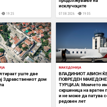
продолжување на
исклучоците
19:25
07.08.2026.
19:05
ИЈА
МАКЕДОНИЈА
лтираат уште две
ВЛАДИНИОТ АВИОН ЌЕ
ај Здравствениот дом
ПОВРЕДЕН МАКЕДОНЕ
ла
ТУРЦИЈА: Момчето и
скршеница на вратен
и не може да патува с
редовен лет