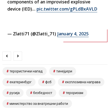
components of an improvised explosive
device (IED)…
pic.twitter.com/gPLdBxAVLD
— Zlatti71 (@Zlatti_71)
January 4, 2025
терористички напад
тинејџери
екатеринбург
фсб
експлозивна направа
русија
безбедност
тероризам
министерство за внатрешни работи