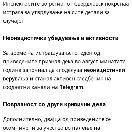
Инспекторите во регионот Свердловск покренаа
истрага за утврдување на сите детали за
случајот.
Неонацистички убедувања и активности
За време на испрашувањето, еден од
приведените признал дека во август минатата
година започнал да споделува
неонацистички
верувања
и станал активен следбеник на
соодветни канали на
Telegram
.
Поврзаност со други кривични дела
Дополнително, двајца од приведените се
осомничени за учество во
палење на