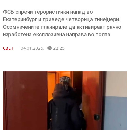
ФСБ спречи терористички напад во
Екатеринбург и приведе четворица тинејџери.
Осомничените планирале да активираат рачно
изработена експлозивна направа во толпа.
СВЕТ
04.01.2025.
22:25