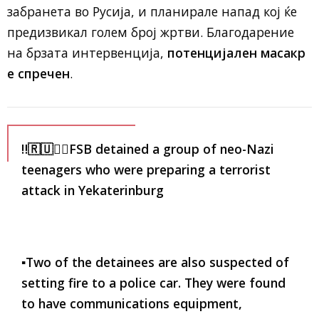
забранета во Русија, и планирале напад кој ќе
предизвикал голем број жртви. Благодарение
на брзата интервенција,
потенцијален масакр
е спречен
.
‼️🇷🇺🏴‍☠️FSB detained a group of neo-Nazi
teenagers who were preparing a terrorist
attack in Yekaterinburg
▪️Two of the detainees are also suspected of
setting fire to a police car. They were found
to have communications equipment,