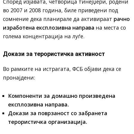
Според изјавата, четворица тинејџери, родени
во 2007 и 2008 година, биле приведени под
сомнение дека планирале да активираат
рачно
изработена експлозивна направа
на места со
голема концентрација на луѓе.
Докази за терористичка активност
Во рамките на истрагата, ФСБ објави дека се
пронајдени:
Компоненти за домашно произведена
експлозивна направа.
Докази за поврзаност со забранета
терористичка организација.