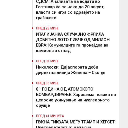
СДСМ: Анализата на водата во
Гостивар ќе се чека до 20 август,
власта си игра со здравјето на
граѓаните
ПРЕД 28 МИН.
ИТАЛИЈАНКА СЛУЧАЈНО ФРЛИЛА
ДОБИТНО ЛОТО ЛИВЧЕ ОД МИЛИОН
ЕВРА: Комуналците го пронајдоа во
камион за отпад
ПРЕД 33 МИН.
Николоски: Дијаспората доби
директна линија Женева – Скопје
ПРЕД 36 МИН.
81 ГОДИНА ОД АТОМСКОТО
БОМБАРДИРАЊЕ: Хирошима повика на
целосно укинување на нуклеарното
оружје
ПРЕД 41 МИНУТА
ПУКНА ТИКВАТА МЕЃУ ТРАМП И ХЕГСЕТ:
Претседателот го нападна