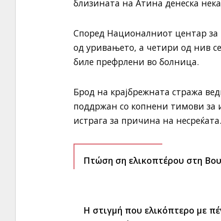
близината на Атина денеска нека
Според Националниот центар за 
од уривањето, а четири од нив с
биле префрлени во болница.
Брод на крајбрежната стража вед
поддржан со копнени тимови за 
истрага за причина на несреќата
Πτώση ση ελικοπτέρου στη Βου
Η στιγμή που ελικόπτερο με π