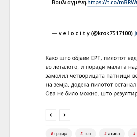
Βουλιαγμένη.
https://t.co/mBRW
— v e l o c i t y (@krok7517100)
J
Како што објави ЕРТ, пилотот ве
во леталото, и поради малата над
замолил четворицата патници ве
на земја, додека пилотот останал
Ова не било можно, што резултир
грција
топ
атина