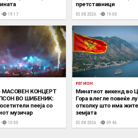
ината
претставници
19:17
05.08.2026.
19:00
РЕГИОН
) МАСОВЕН КОНЦЕРТ
Минатиот викенд во 
ПСОН ВО ШИБЕНИК:
Гора влегле повеќе лу
посетители пееја со
отколку што има жите
иот музичар
земјата
10:00
05.08.2026.
09:46