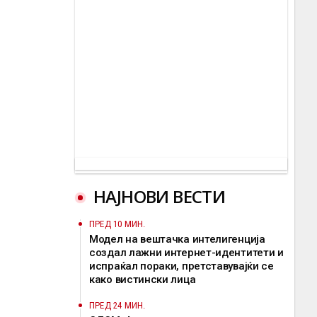
НАЈНОВИ ВЕСТИ
ПРЕД 10 МИН.
Mодел на вештачка интелигенција
создал лажни интернет-идентитети и
испраќал пораки, претставувајќи се
како вистински лица
ПРЕД 24 МИН.