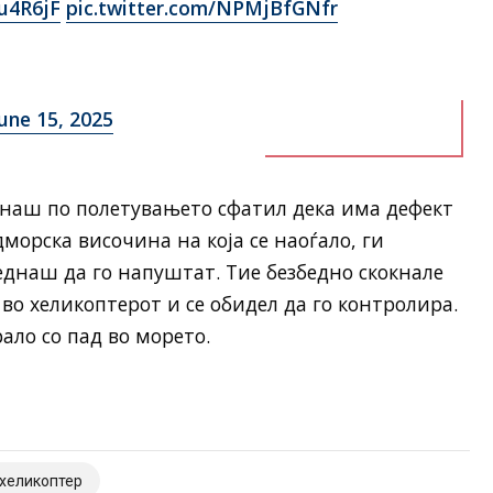
u4R6jF
pic.twitter.com/NPMjBfGNfr
une 15, 2025
днаш по полетувањето сфатил дека има дефект
морска височина на која се наоѓало, ги
днаш да го напуштат. Тие безбедно скокнале
 во хеликоптерот и се обидел да го контролира.
ало со пад во морето.
хеликоптер