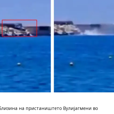
 близина на пристаништето Вулијагмени во