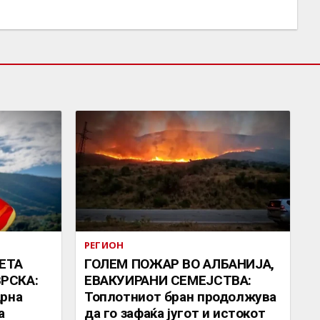
РЕГИОН
ЕТА
ГОЛЕМ ПОЖАР ВО АЛБАНИЈА,
РСКА:
ЕВАКУИРАНИ СЕМЕЈСТВА:
Црна
Топлотниот бран продолжува
а
да го зафаќа југот и истокот