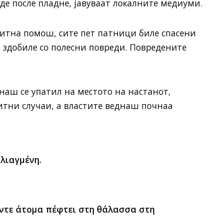
де после пладне, јавуваат локалните медиуми.
итна помош, сите пет патници биле спасени
е здобиле со полесни повреди. Повредените
наш се упатил на местото на настанот,
итни случаи, а властите веднаш почнаа
.
λιαγμένη.
έντε άτομα πέφτει στη θάλασσα στη