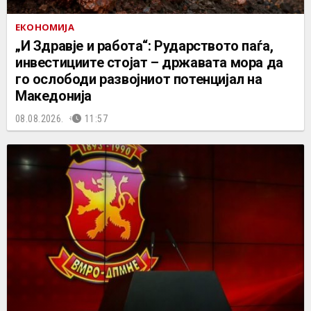
ЕКОНОМИЈА
„И Здравје и работа“: Рударството паѓа,
инвестициите стојат – државата мора да
го ослободи развојниот потенцијал на
Македонија
08.08.2026.
11:57