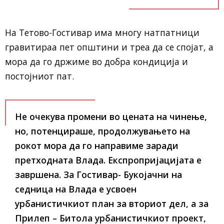
На Тетово-Гостивар има многу натпатници
гравитираа пет општини и треа да се спојат, а
мора да го држиме во добра кондиција и
постојниот пат.
Не очекува промени во цената на чинење,
но, потенцираше, продолжувањето на
рокот мора да го направиме заради
претходната Влада. Експропријацијата е
завршена. За Гостивар- Букојачни на
седница на Влада е усвоен
урбанистичкиот план за вториот дел, а за
Прилеп – Битола урбанистичкиот проект,