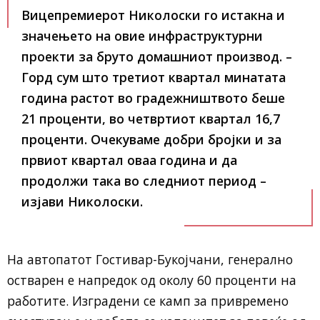
Вицепремиерот Николоски го истакна и
значењето на овие инфраструктурни
проекти за бруто домашниот производ. –
Горд сум што третиот квартал минатата
година растот во градежништвото беше
21 проценти, во четвртиот квартал 16,7
проценти. Очекуваме добри бројки и за
првиот квартал оваа година и да
продолжи така во следниот период –
изјави Николоски.
На автопатот Гостивар-Букојчани, генерално
остварен е напредок од околу 60 проценти на
работите. Изградени се камп за привремено