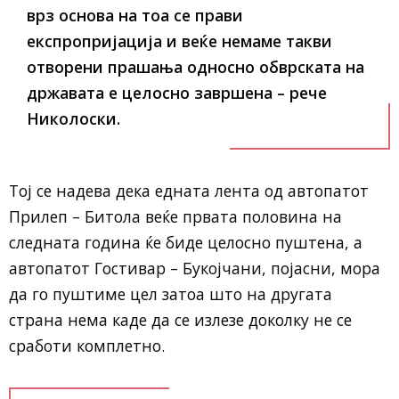
врз основа на тоа се прави
експропријација и веќе немаме такви
отворени прашања односно обврската на
државата е целосно завршена – рече
Николоски.
Тој се надева дека едната лента од автопатот
Прилеп – Битола веќе првата половина на
следната година ќе биде целосно пуштена, а
автопатот Гостивар – Букојчани, појасни, мора
да го пуштиме цел затоа што на другата
страна нема каде да се излезе доколку не се
сработи комплетно.