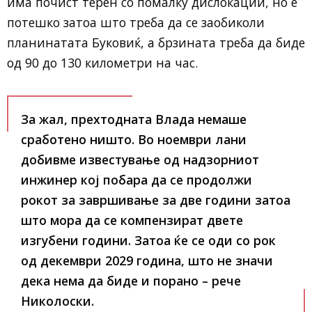
има почист терен со помалку дислокации, но е
потешко затоа што треба да се заобиколи
планинатата Буковиќ, а брзината треба да биде
од 90 до 130 километри на час.
За жал, прехтодната Влада немаше
сработено ништо. Во ноември лани
добивме известување од надзорниот
инжинер кој побара да се продолжи
рокот за завршивање за две години затоа
што мора да се компензират двете
изгубени години. Затоа ќе се оди со рок
од декември 2029 година, што не значи
дека нема да биде и порано – рече
Николоски.