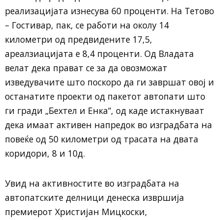
реализацијата изнесува 60 проценти. На Тетово
– Гостивар, пак, се работи на околу 14
километри од предвидените 17,5,
ареалзиацијата е 8,4 проценти. Од Владата
велат дека прават се за да овозможат
изведувачите што поскоро да ги завршат овој и
останатите проекти од пакетот автопати што
ги гради „Бехтел и Енка“, од каде истакнуваат
дека имаат активен напредок во изградбата на
повеќе од 50 километри од трасата на двата
коридори, 8 и 10д.
Увид на активностите во изградбата на
автопатските делници денеска извршија
премиерот Христијан Мицкоски,