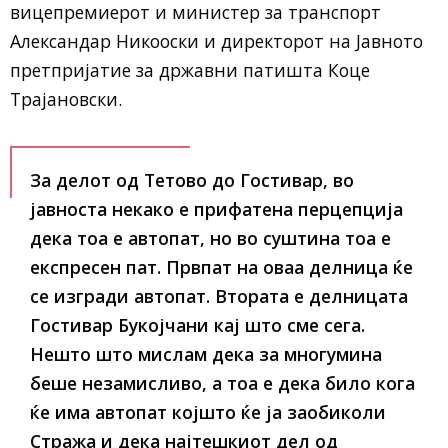
вицепремиерот и министер за транспорт
Александар Никооски и директорот на Јавното
претпријатие за државни патишта Коце
Трајановски.
За делот од Тетово до Гостивар, во
јавноста некако е прифатена перцепција
дека тоа е автопат, но во суштина тоа е
експресен пат. Првпат на оваа делница ќе
се изгради автопат. Втората е делницата
Гостивар Букојчани кај што сме сега.
Нешто што мислам дека за многумина
беше незамисливо, а тоа е дека било кога
ќе има автопат којшто ќе ја заобиколи
Стража и дека најтешкиот дел од