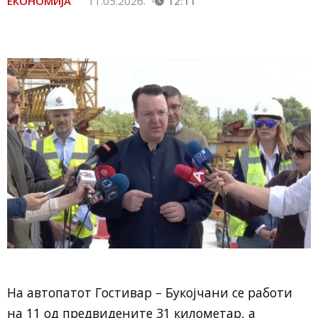
ЕКОНОМИЈА
11.05.2026.
12:11
На автопатот Гостивар – Букојчани се работи
на 11 од предвидените 31 километар, а