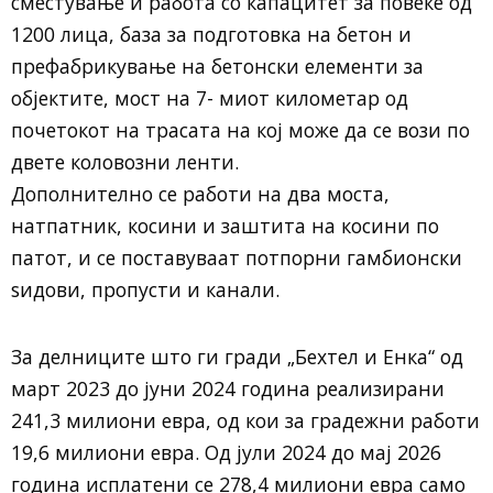
сместување и работа со капацитет за повеќе од
1200 лица, база за подготовка на бетон и
префабрикување на бетонски елементи за
објектите, мост на 7- миот километар од
почетокот на трасата на кој може да се вози по
двете коловозни ленти.
Дополнително се работи на два моста,
натпатник, косини и заштита на косини по
патот, и се поставуваат потпорни гамбионски
ѕидови, пропусти и канали.
За делниците што ги гради „Бехтел и Енка“ од
март 2023 до јуни 2024 година реализирани
241,3 милиони евра, од кои за градежни работи
19,6 милиони евра. Од јули 2024 до мај 2026
година исплатени се 278,4 милиони евра само