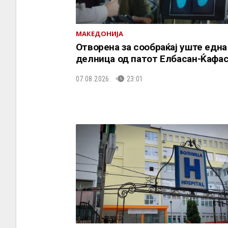
МАКЕДОНИЈА
Отворена за сообраќај уште една
делница од патот Елбасан-Ќафа
07.08.2026.
23:01