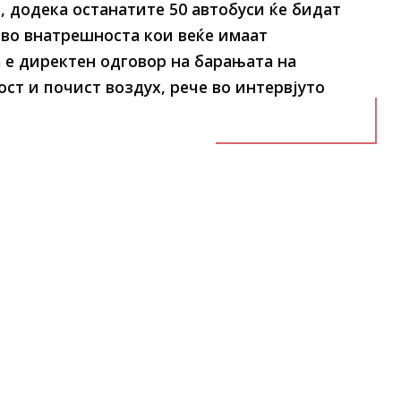
, додека останатите 50 автобуси ќе бидат
во внатрешноста кои веќе имаат
а е директен одговор на барањата на
ст и почист воздух, рече во интервјуто