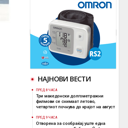
НАЈНОВИ ВЕСТИ
ПРЕД 8 ЧАСА
Три македонски долгометражни
филмови се снимаат летово,
четвртиот почнува до крајот на август
ПРЕД 9 ЧАСА
Отворена за сообраќај уште една