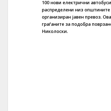
100 нови електрични автобуси
распределени низ општините 
организиран јавен превоз. Ов
граѓаните за подобра поврзано
Николоски.