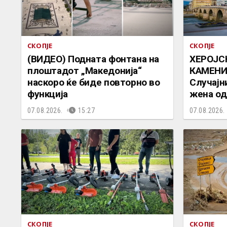
СКОПЈЕ
СКОПЈЕ
(ВИДЕО) Подната фонтана на
ХЕРОЈС
плоштадот „Македонија“
КАМЕНИ
наскоро ќе биде повторно во
Случајн
функција
жена од
07.08.2026.
15:27
07.08.2026.
СКОПЈЕ
СКОПЈЕ