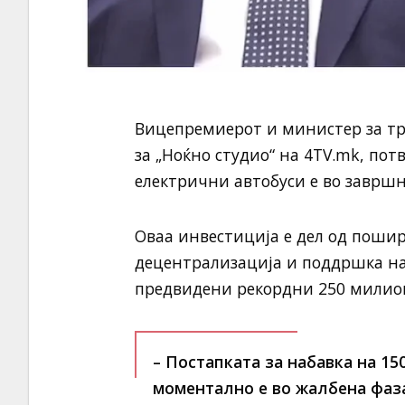
Вицепремиерот и министер за тра
за „Ноќно студио“ на 4TV.mk, пот
електрични автобуси е во завршн
Оваа инвестиција е дел од пошир
децентрализација и поддршка на
предвидени рекордни 250 милион
– Постапката за набавка на 15
моментално е во жалбена фаза.