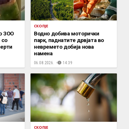
СКОПЈЕ
о ЗОО
Водно добива моторички
 со
парк, паднатите дрвјата во
серти
невремето добија нова
намена
06.08.2026.
14:39
СКОПЈЕ