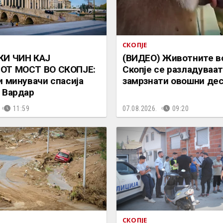
СКОПЈЕ
КИ ЧИН КАЈ
(ВИДЕО) Животните в
ОТ МОСТ ВО СКОПЈЕ:
Скопје се разладуваат
и минувачи спасија
замрзнати овошни де
 Вардар
11:59
07.08.2026.
09:20
СКОПЈЕ