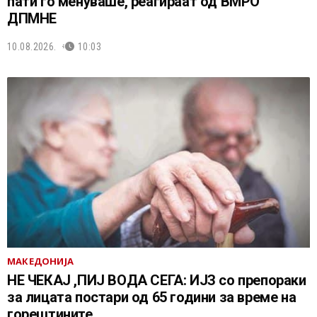
пати го менуваше, реагираат од ВМРО
ДПМНЕ
10.08.2026.
10:03
МАКЕДОНИЈА
НЕ ЧEКАЈ ,ПИЈ ВОДА СЕГА: ИЈЗ со препораки
за лицата постари од 65 години за време на
горештините