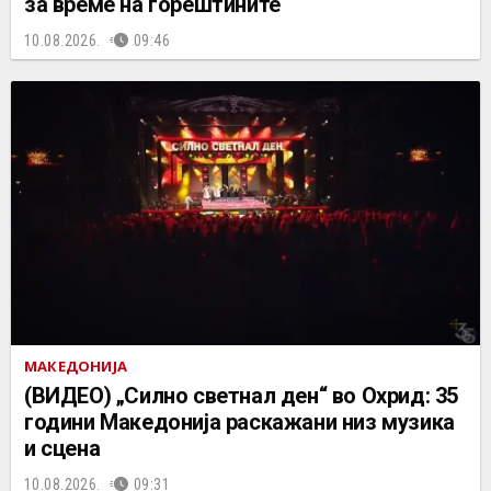
за време на горештините
10.08.2026.
09:46
МАКЕДОНИЈА
(ВИДЕО) „Силно светнал ден“ во Охрид: 35
години Македонија раскажани низ музика
и сцена
10.08.2026.
09:31