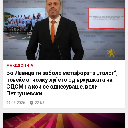
МАКЕДОНИЈА
Во Левица ги заболе метафората „талог“,
повеќе отколку луѓето од врхушката на
СДСМ на кои се однесуваше, вели
Петрушевски
09.08.2026.
22:58