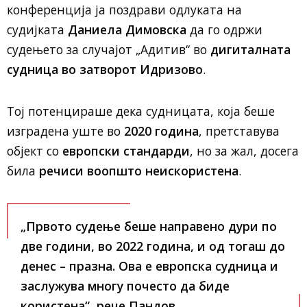
конференција ја поздрави одлуката на
судијката
Даниела Димовска
да го одржи
судењето за случајот „Адитив“ во
дигиталната
судница во затворот Идризово
.
Тој потенцираше дека судницата, која беше
изградена уште во
2020 година
, претставува
објект со
европски стандарди
, но за жал, досега
била
речиси воопшто неискористена
.
„Првото судење беше направено дури по
две години, во 2022 година, и од тогаш до
денес – празна. Ова е европска судница и
заслужува многу почесто да биде
користена“, рече Пандов.