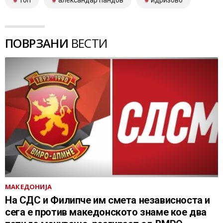
топ
александар пандов
идризово
ПОВРЗАНИ
ВЕСТИ
МАКЕДОНИЈА
На СДС и Филипче им смета независноста и
сега е против македонското знаме кое два