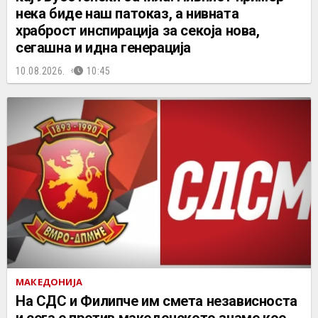
нека биде наш патоказ, а нивната
храброст инспирација за секоја нова,
сегашна и идна генерација
10.08.2026.
10:45
МАКЕДОНИЈА
На СДС и Филипче им смета независноста
и сега е против македонското знаме кое