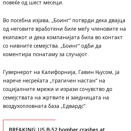
повеќе од шест месеци.
Во посебна изјава, „Боинг“ потврди дека двајца
од неговите вработени биле меѓу членовите на
екипажот и дека компанијата била во контакт
со нивните семејства. „Боинг“ одби да
коментира понатаму за случајот.
Гувернерот на Калифорнија, Гавин Њусом, ја
нарече несреќата „трагичен настан“ на
социјалните мрежи и изрази сочувство до
семејствата на жртвите и заедницата на
воздухопловната база „Едвардс“.
BREAKING: US B-52 bomber crashes at