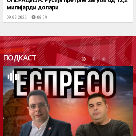
ОПЕРАЦИЈА: Русија претрпе загуби од 12,2
милијарди долари
09.08.2026.
08:39
ПОДК
ПОДКАСТ
АСТ