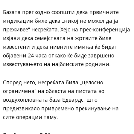
Базата претходно соопшти дека првичните
индикации биле дека „никој не можел да ја
преживее“ несреќата. Хејс на прес-конференција
изјави дека семејствата на жртвите биле
известени и дека нивните имиња ќе бидат
објавени 24 часа откако ќе биде завршено
известувањето на најблиските роднини.
Според него, несреќата била „целосно
ограничена“ на областа на пистата во
воздухопловната база Едвардс, што
предизвикало привремено прекинување на
сите операции таму.