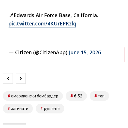
📍Edwards Air Force Base, California.
pic.twitter.com/4KUrEPKzlq
— Citizen (@CitizenApp)
June 15, 2026
американски бомбардер
б-52
топ
загинати
рушење