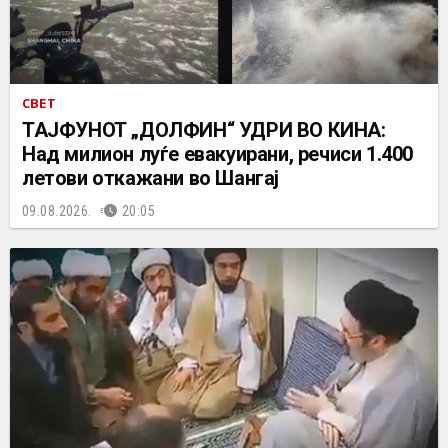
СВЕТ
ТАЈФУНОТ „ДОЛФИН“ УДРИ ВО КИНА:
Над милион луѓе евакуирани, речиси 1.400
летови откажани во Шангај
09.08.2026.
20:05