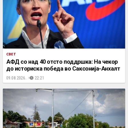
СВЕТ
АФД со над 40 отсто поддршка: На чекор
до историска победа во Саксонија-Анхалт
09.08.2026.
22:21