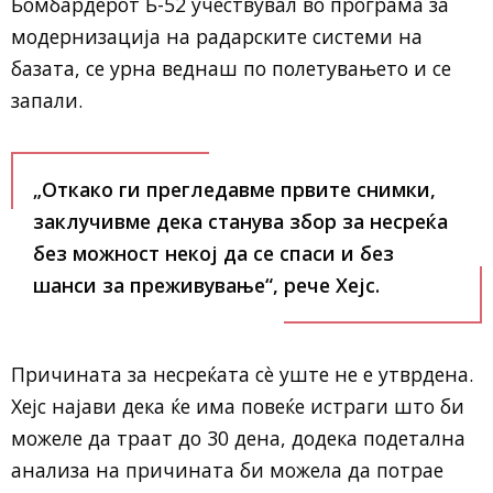
Бомбардерот Б-52 учествувал во програма за
модернизација на радарските системи на
базата, се урна веднаш по полетувањето и се
запали.
„Откако ги прегледавме првите снимки,
заклучивме дека станува збор за несреќа
без можност некој да се спаси и без
шанси за преживување“, рече Хејс.
Причината за несреќата сè уште не е утврдена.
Хејс најави дека ќе има повеќе истраги што би
можеле да траат до 30 дена, додека подетална
анализа на причината би можела да потрае