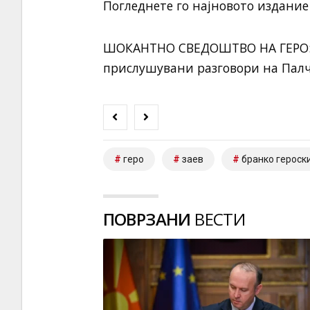
Погледнете го најновото издание
ШОКАНТНО СВЕДОШТВО НА ГЕРО: З
прислушувани разговори на Палч
геро
заев
бранко героск
ПОВРЗАНИ
ВЕСТИ