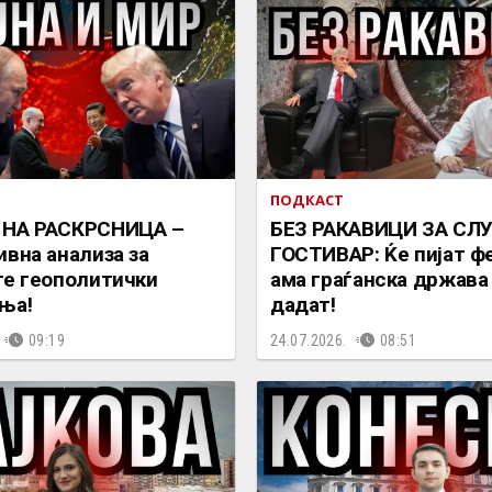
ПОДКАСТ
 НА РАСКРСНИЦА –
БЕЗ РАКАВИЦИ ЗА СЛ
ивна анализа за
ГОСТИВАР: Ќе пијат ф
те геополитички
ама граѓанска држава
ња!
дадат!
09:19
24.07.2026.
08:51