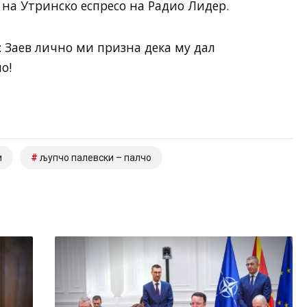
 на Утринско еспресо на Радио Лидер.
аев лично ми призна дека му дал
о!
и
љупчо палевски – палчо