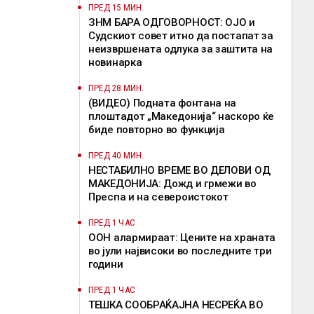
ПРЕД 15 МИН.
ЗНМ БАРА ОДГОВОРНОСТ: ОЈО и
Судскиот совет итно да постапат за
неизвршената одлука за заштита на
новинарка
ПРЕД 28 МИН.
(ВИДЕО) Подната фонтана на
плоштадот „Македонија“ наскоро ќе
биде повторно во функција
ПРЕД 40 МИН.
НЕСТАБИЛНО ВРЕМЕ ВО ДЕЛОВИ ОД
МАКЕДОНИЈА: Дожд и грмежи во
Преспа и на североистокот
ПРЕД 1 ЧАС
ООН алармираат: Цените на храната
во јули највисоки во последните три
години
ПРЕД 1 ЧАС
ТЕШКА СООБРАЌАЈНА НЕСРЕЌА ВО