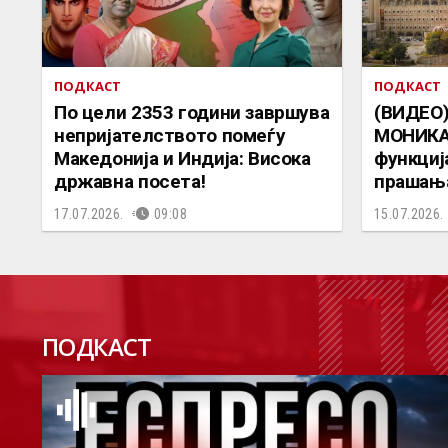
ПОДКАСТ
ПОДКАСТ
По цели 2353 години завршува
(ВИДЕО
непријателството помеѓу
МОНИКА 
Македонија и Индија: Висока
функциј
државна посета!
прашања
17.07.2026.
09:08
15.07.2026.
П
ПОДКАСТ