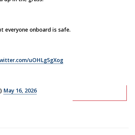
 everyone onboard is safe.
twitter.com/uOHLg5gXog
l)
May 16, 2026