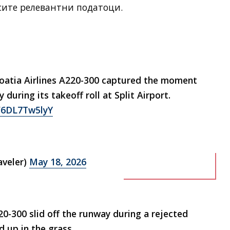
 сите релевантни податоци.
atia Airlines A220-300 captured the moment
 during its takeoff roll at Split Airport.
m/6DL7Tw5lyY
aveler)
May 18, 2026
20-300 slid off the runway during a rejected
d up in the grass.