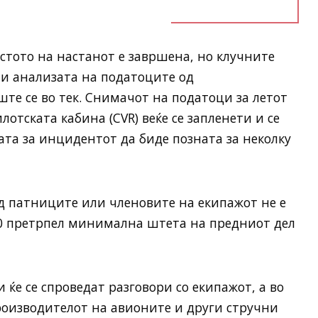
естото на настанот е завршена, но клучните
 и анализата на податоците од
ште се во тек. Снимачот на податоци за летот
лотската кабина (CVR) веќе се запленети и се
ата за инцидентот да биде позната за неколку
д патниците или членовите на екипажот не е
00 претрпел минимална штета на предниот дел
 ќе се спроведат разговори со екипажот, а во
роизводителот на авионите и други стручни