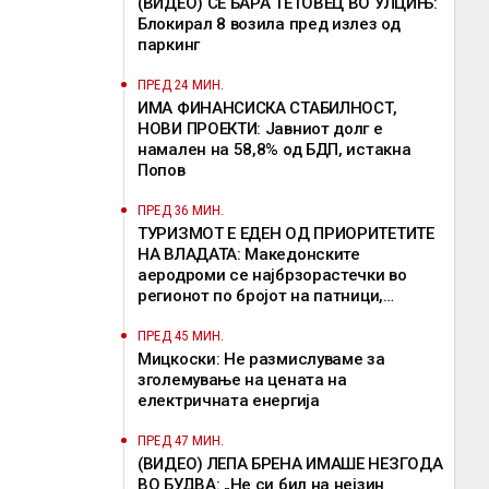
(ВИДЕО) СЕ БАРА ТЕТОВЕЦ ВО УЛЦИЊ:
Блокирал 8 возила пред излез од
паркинг
ПРЕД 24 МИН.
ИМА ФИНАНСИСКА СТАБИЛНОСТ,
НОВИ ПРОЕКТИ: Јавниот долг е
намален на 58,8% од БДП, истакна
Попов
ПРЕД 36 МИН.
ТУРИЗМОТ Е ЕДЕН ОД ПРИОРИТЕТИТЕ
НА ВЛАДАТА: Македонските
аеродроми се најбрзорастечки во
регионот по бројот на патници,
потенцираше Мицкоски
ПРЕД 45 МИН.
Мицкоски: Не размислуваме за
зголемување на цената на
електричната енергија
ПРЕД 47 МИН.
(ВИДЕО) ЛЕПА БРЕНА ИМАШЕ НЕЗГОДА
ВО БУДВА: „Не си бил на нејзин