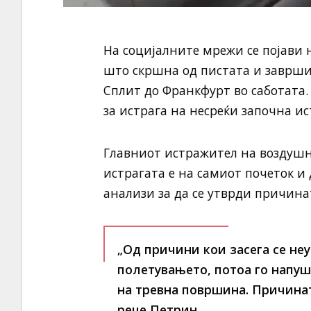
На социјалните мрежи се појави 
што скршна од пистата и заврши
Сплит до Франкфурт во саботата.
за истрага на несреќи започна ис
Главниот истражител на воздушни
истрагата е на самиот почеток и
анализи за да се утврди причина
„Од причини кои засега се неу
полетувањето, потоа го напу
на тревна површина. Причинат
рече Петрин.