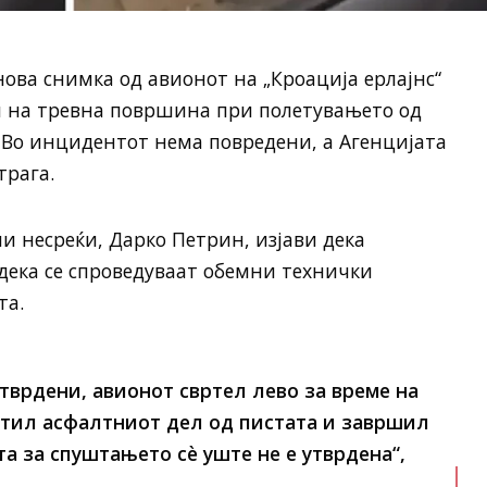
нова снимка од авионот на „Кроација ерлајнс“
 на тревна површина при полетувањето од
 Во инцидентот нема повредени, а Агенцијата
трага.
 несреќи, Дарко Петрин, изјави дека
 дека се спроведуваат обемни технички
та.
тврдени, авионот свртел лево за време на
штил асфалтниот дел од пистата и завршил
а за спуштањето сè уште не е утврдена“,