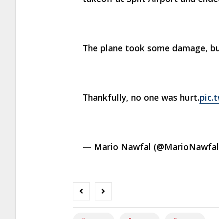
The plane took some damage, but
Thankfully, no one was hurt.
pic.
— Mario Nawfal (@MarioNawfa