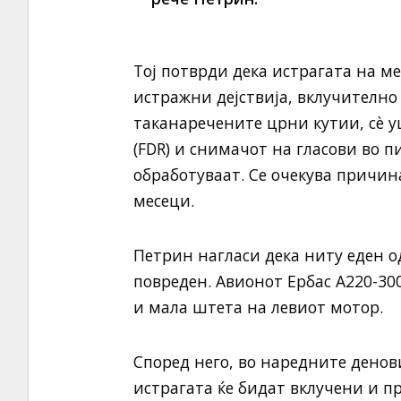
Тој потврди дека истрагата на м
истражни дејствија, вклучително
таканаречените црни кутии, сè у
(FDR) и снимачот на гласови во пи
обработуваат. Се очекува причин
месеци.
Петрин нагласи дека ниту еден о
повреден. Авионот Ербас А220-3
и мала штета на левиот мотор.
Според него, во наредните денови
истрагата ќе бидат вклучени и п