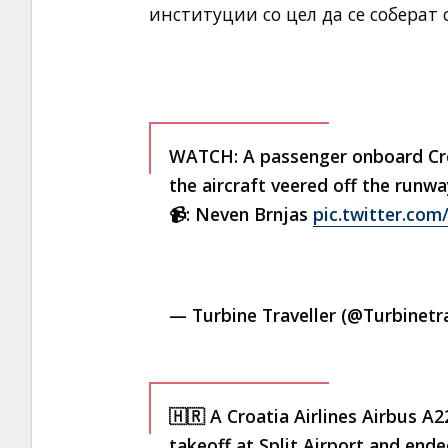
институции со цел да се соберат
WATCH: A passenger onboard Cro
the aircraft veered off the runway
📹: Neven Brnjas
pic.twitter.co
— Turbine Traveller (@Turbinetr
🇭🇷 A Croatia Airlines Airbus A2
takeoff at Split Airport and ende