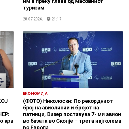
им е преку глава од масовниот
туризам
28.07.2026.
21:17
ЕКОНОМИЈА
КОЈ
(ФОТО) Николоски: По рекордниот
број на авиолинии и бројот на
НЕР:
патници, Визер поставува 7- ми авион
о крв
во базата во Скопје – трета најголема
во Европа