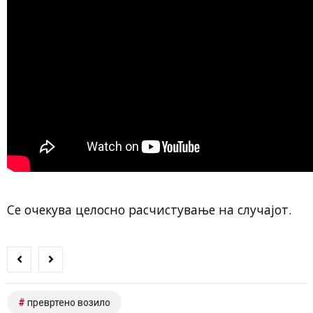
Се очекува целосно расчистување на случајот.
превртено возило