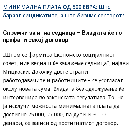
МИНИМАЛНА ПЛАТА ОД 500 ЕВРА: Што
бараат синдикатите, а што бизнис секторот?
Спремни за итна седница – Владата ќе го
прифати секој договор
„Штом се формира Економско-социјалниот
совет, ние веднаш ќе закажеме седница“, најави
Мицкоски. Доколку двете страни –
работодавачите и работниците – се усогласат
околу новата сума, Владата без одложување ќе
интервенира во законската регулатива. Тој не
ја исклучи можноста минималната плата да
достигне 25.000, 27.000, па дури и 30.000
денари, сè зависи од постигнатиот договор.