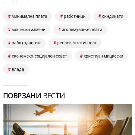
минимална плата
работници
синдикати
законски измени
зголемување плати
работодавачи
репрезентативност
економско-социјален совет
христијан мицкоски
влада
ПОВРЗАНИ
ВЕСТИ