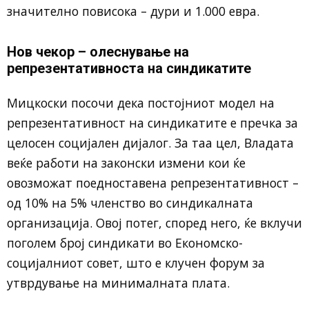
значително повисока – дури и 1.000 евра.
Нов чекор – олеснување на
репрезентативноста на синдикатите
Мицкоски посочи дека постојниот модел на
репрезентативност на синдикатите е пречка за
целосен социјален дијалог. За таа цел, Владата
веќе работи на законски измени кои ќе
овозможат поедноставена репрезентативност –
од 10% на 5% членство во синдикалната
организација. Овој потег, според него, ќе вклучи
поголем број синдикати во Економско-
социјалниот совет, што е клучен форум за
утврдување на минималната плата.