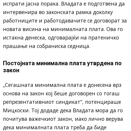
испрати јасна порака. Владата е подготвена да
интервенира во законската рамка доколку
работниците и работодавачите се договорат за
новата висина на минималната плата. Ова го
истакна денеска, одговарајќи на пратеничко
прашање на собраниска седница.
Постојната минимална плата утврдена по
закон
„Сегашната минимална плата е донесена врз
основа на закон кој беше договорен со тогаш
репрезентативниот синдикат“, потенцираше
Мицкоски. Тој додаде дека Владата мора да го
почитува важечкиот закон, иако лично верува
дека минималната плата треба да биде