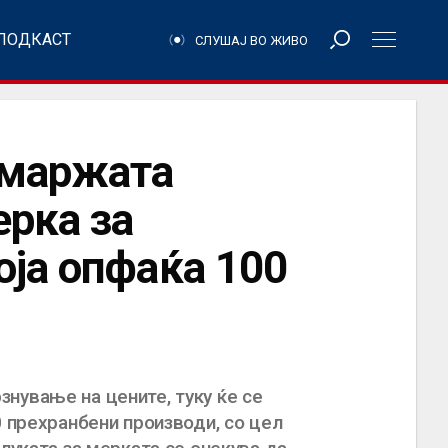
ПОДКАСТ
СЛУШАЈ ВО ЖИВО
 маржата
ерка за
оја опфаќа 100
нување на цените, туку ќе се
0 прехранбени производи, со цел