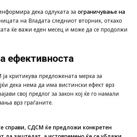
информира дека одлуката за
ограничување на
ницата на Владата следниот вторник, откако
ката ќе важи еден месец и може да се продолжи
за ефективноста
 ја критикува предложената мерка за
ејќи дека нема да има вистински ефект врз
ави свој предлог за закон кој ќе го намали
ања врз граѓаните.
 се справи, СДСМ ќе предложи конкретен
ат да заштедат, а истовремено ќе се ублажи