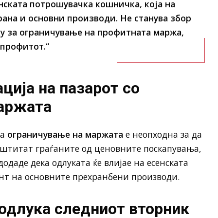
енската потрошувачка кошничка, која на
рана и основни производи. Не станува збор
ку за ограничување на профитната маржа,
 профитот.“
ција на пазарот со
маржата
за
ограничување на маржата
е неопходна за да
заштитат граѓаните од ценовните поскапувања,
додаде дека одлуката ќе влијае на есенската
нт на основните прехранбени производи.
 одлука следниот вторник