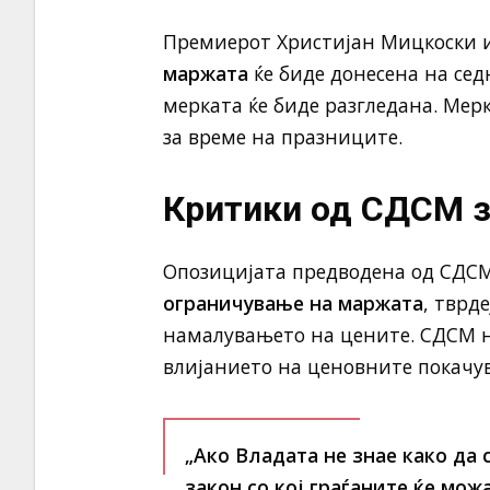
Премиерот Христијан Мицкоски 
маржата
ќе биде донесена на сед
мерката ќе биде разгледана. Мер
за време на празниците.
Критики од СДСМ 
Опозицијата предводена од СДСМ
ограничување на маржата
, тврд
намалувањето на цените. СДСМ нај
влијанието на ценовните покачув
„Ако Владата не знае како да
закон со кој граѓаните ќе мож