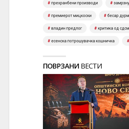
прехранбени производи
замрзн
премиерот мицкоски
бесар дур
владин предлог
критика од сдс
есенска потрошувачка кошничка
ПОВРЗАНИ
ВЕСТИ