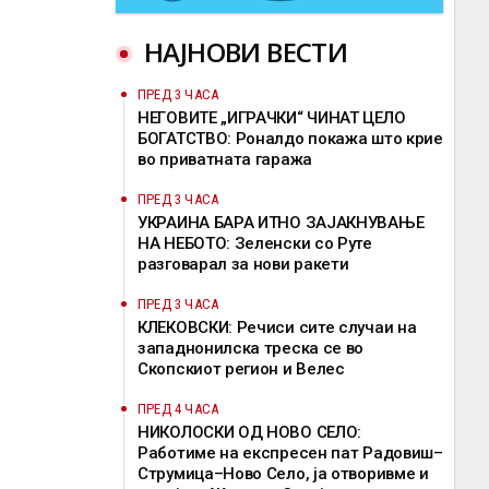
НАЈНОВИ ВЕСТИ
ПРЕД 3 ЧАСА
НЕГОВИТЕ „ИГРАЧКИ“ ЧИНАТ ЦЕЛО
БОГАТСТВО: Роналдо покажа што крие
во приватната гаража
ПРЕД 3 ЧАСА
УКРАИНА БАРА ИТНО ЗАЈАКНУВАЊЕ
НА НЕБОТО: Зеленски со Руте
разговарал за нови ракети
ПРЕД 3 ЧАСА
КЛЕКОВСКИ: Речиси сите случаи на
западнонилска треска се во
Скопскиот регион и Велес
ПРЕД 4 ЧАСА
НИКОЛОСКИ ОД НОВО СЕЛО:
Работиме на експресен пат Радовиш–
Струмица–Ново Село, ја отворивме и