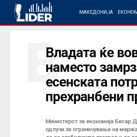
МАКЕДОНИЈА
ЕКОНО
В
Владата ќе во
наместо замрз
есенската пот
прехранбени п
Министерот за економија Бесар Д
одлучи за ограничување на маржа