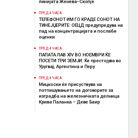
линијата Женева–Скопје
ПРЕД 4 ЧАСА
ТЕЛЕФОНОТ ИМ ГО КРАДЕ СОНОТ НА
ТИНЕЈЏЕРИТЕ: ОЕЦД предупредува на
пад на концентрацијата и послаби
оценки
ПРЕД 4 ЧАСА
ПАПАТА ЛАВ XIV ВО НОЕМВРИ ЌЕ
ПОСЕТИ ТРИ ЗЕМЈИ: Ќе престојува во
Уругвај, Аргентина и Перу
ПРЕД 4 ЧАСА
Мицкоски ќе присуствува на
потпишувањето на договорите за
изградба на железничката делница
Крива Паланка – Деве Баир