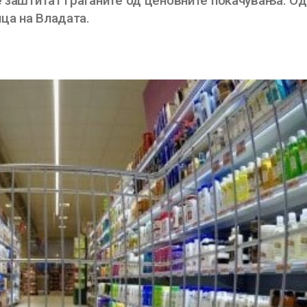
е заштитат граѓаните од ценовните покачувања. Од
ца на Владата.