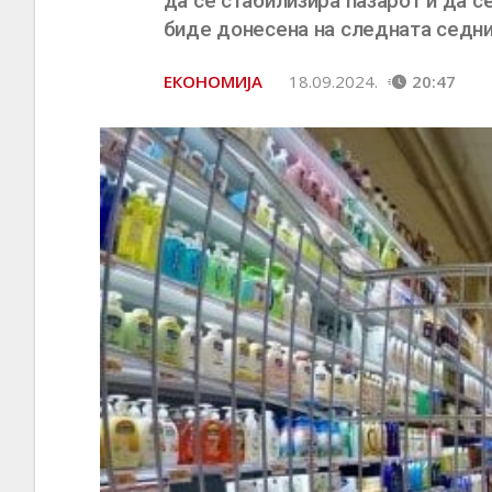
да се стабилизира пазарот и да с
биде донесена на следната седни
ЕКОНОМИЈА
18.09.2024.
20:47