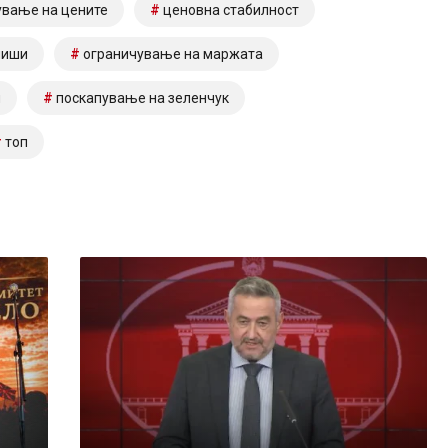
ување на цените
ценовна стабилност
миши
ограничување на маржата
м
поскапување на зеленчук
топ