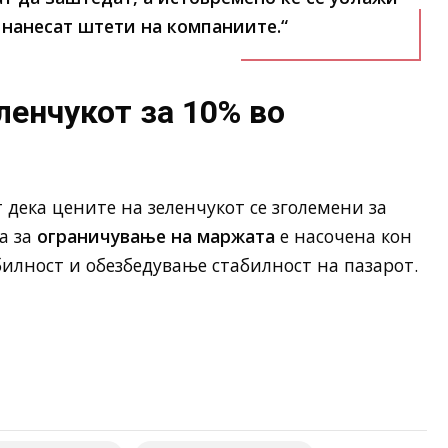
 нанесат штети на компаниите.“
ленчукот за 10% во
дека цените на зеленчукот се зголемени за
а за
ограничување на маржата
е насочена кон
илност и обезбедување стабилност на пазарот.