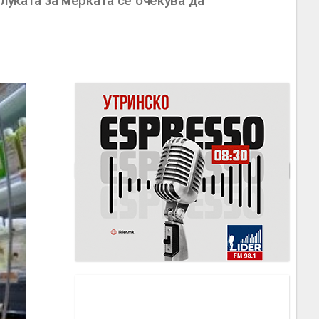
луката за мерката се очекува да