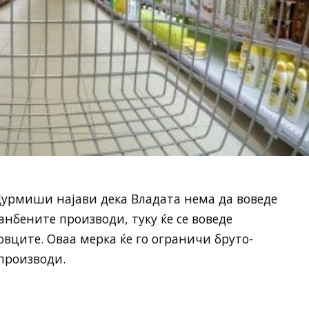
Дурмиши најави дека Владата нема да воведе
нбените производи, туку ќе се воведе
овците. Оваа мерка ќе го ограничи бруто-
производи.