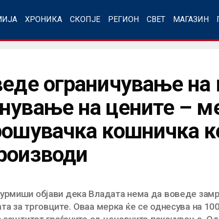
МИЈА
ХРОНИКА
СКОПЈЕ
РЕГИОН
СВЕТ
МАГАЗИН
веде ограничување на
нување на цените – м
рошувачка кошничка к
роизводи
урмиши објави дека Владата нема да воведе замрз
та за трговците. Оваа мерка ќе се однесува на 10