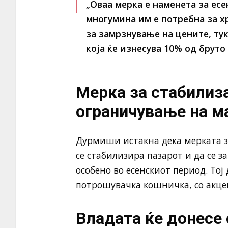
„Оваа мерка е наменета за ес
многумина им е потребна за х
за замрзнување на цените, ту
која ќе изнесува 10% од бруто
Мерка за стабилиза
ограничување на 
Дурмиши истакна дека мерката 
се стабилизира пазарот и да се 
особено во есенскиот период. Тој 
потрошувачка кошничка, со акце
Владата ќе донесе