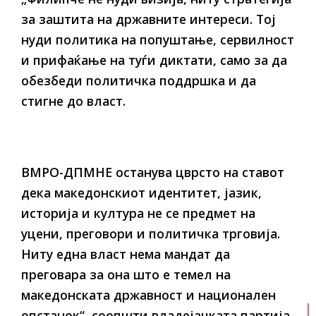
за заштита на државните интереси. Тој
нуди политика на попуштање, сервилност
и прифаќање на туѓи диктати, само за да
обезбеди политичка поддршка и да
стигне до власт.
ВМРО-ДПМНЕ останува цврсто на ставот
дека македонскиот идентитет, јазик,
историја и култура не се предмет на
уцени, преговори и политичка трговија.
Ниту една власт нема мандат да
преговара за она што е темел на
македонската државност и национален
опстанок“, соопшти владејачката партија.