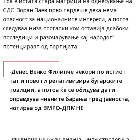
Тоа е истата стара матрици на однесување на
СДС. Зоран Заев прво тврдеше дека нема
опасност за националните интереси, а потоа
следуваа низа отстапки кои оставија длабоки
последици и разочарување кај народот“,
потенцираат од партијата.
-Денес Венко Филипче чекори по истиот
пат и прво ги релативизира бугарските
позиции, а потоа ќе се обидува да ги
оправдува нивните барања пред јавноста,
нотираа од ВМРО-ДПМНЕ.
„Филипче не нуди визија, ниту стратегија