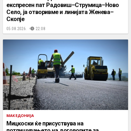
експресен пат Радовиш–Струмица–Ново
Село, ја отворивме и линијата Женева–
Скопје
05.08.2026.
22:08
МАКЕДОНИЈА
Мицкоски ќе присуствува на
потпишувањето на договорите за