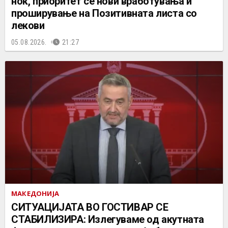
ноќ, приоритет се нови вработувања и
проширување на Позитивната листа со
лекови
05.08.2026.
21:27
МАКЕДОНИЈА
СИТУАЦИЈАТА ВО ГОСТИВАР СЕ
СТАБИЛИЗИРА: Излегуваме од акутната