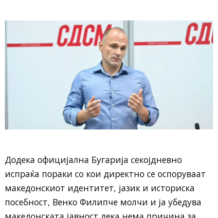
Додека официјална Бугарија секојдневно
испраќа пораки со кои директно се оспоруваат
македонскиот идентитет, јазик и историска
посебност, Венко Филипче молчи и ја убедува
македонската јавност дека нема причина за