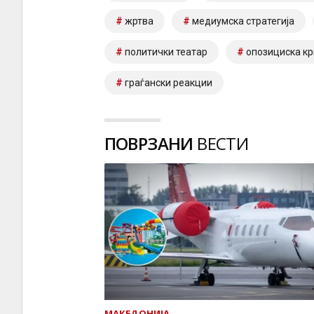
жртва
медиумска стратегија
политички театар
опозициска кр
граѓански реакции
ПОВРЗАНИ
ВЕСТИ
МАКЕДОНИЈА