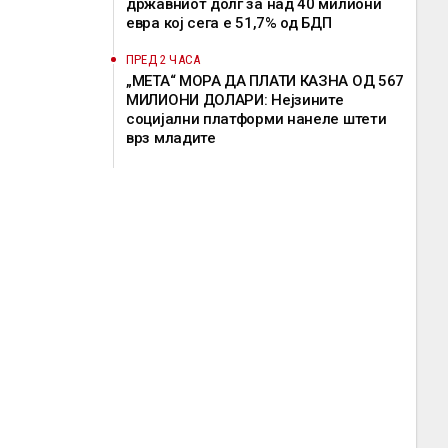
државниот долг за над 40 милиони
евра кој сега е 51,7% од БДП
ПРЕД 2 ЧАСА
„МЕТА“ МОРА ДА ПЛАТИ КАЗНА ОД 567
МИЛИОНИ ДОЛАРИ: Нејзините
социјални платформи нанеле штети
врз младите