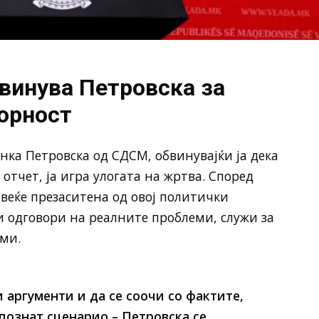
инува Петровска за
орност
ка Петровска од СДСМ, обвинувајќи ја дека
 отчет, ја игра улогата на жртва. Според
 веќе презаситена од овој политички
ди одговори на реалните проблеми, служи за
ми.
 аргументи и да се соочи со фактите,
познат сценарио – Петровска се