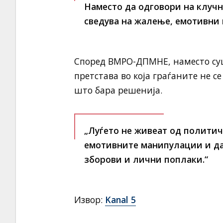
Наместо да одговори на клуч
сведува на жалење, емотивни 
Според ВМРО-ДПМНЕ, наместо суш
претстава во која граѓаните не с
што бара решенија.
„Луѓето не живеат од политич
емотивните манипулации и да
зборови и лични поплаки.“
Извор:
Kanal 5