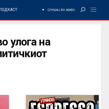
ПОДКАСТ
СЛУШАЈ ВО ЖИВО
о улога на
литичкиот