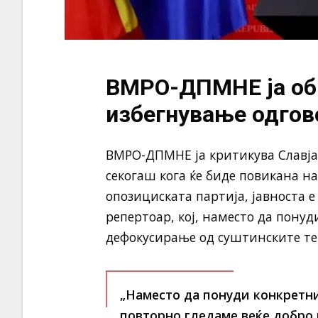
ВМРО-ДПМНЕ ја обв
избегнување одгов
ВМРО-ДПМНЕ ја критикува Славјан
секогаш кога ќе биде повикана на
опозициската партија, јавноста е
репертоар, кој, наместо да пону
дефокусирање од суштинските те
„Наместо да понуди конкретни
повторно гледаме веќе добро 