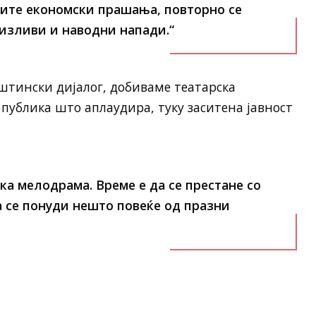
ните економски прашања, повторно се
изливи и наводни напади.“
тински дијалог, добиваме театарска
е публика што аплаудира, туку заситена јавност
ка мелодрама. Време е да се престане со
 се понуди нешто повеќе од празни