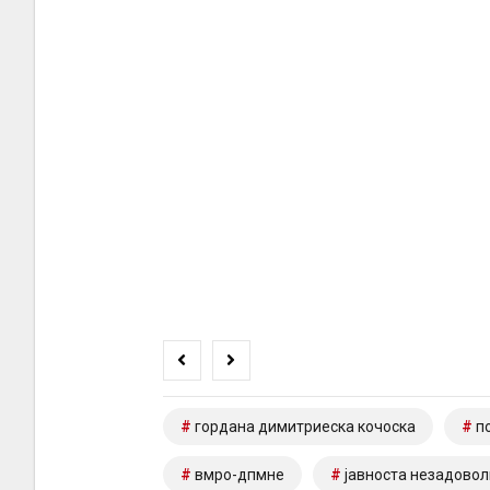
гордана димитриеска кочоска
п
вмро-дпмне
јавноста незадовол