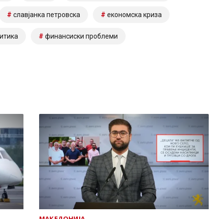
славјанка петровска
економска криза
итика
финансиски проблеми
МАКЕДОНИЈА