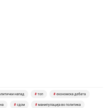
олитички напад
топ
економска дебата
на
сдсм
манипулација во политика