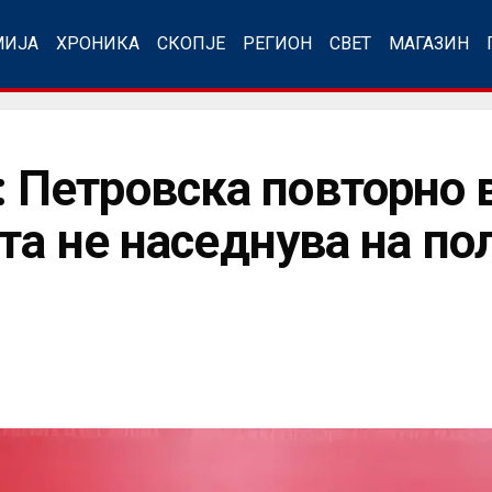
МИЈА
ХРОНИКА
СКОПЈЕ
РЕГИОН
СВЕТ
МАГАЗИН
етровска повторно в
та не наседнува на по