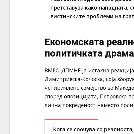
претставува како нападната, с
вистинските проблеми на граѓ
Економската реално
политичката драма
ВМРО-ДПМНЕ ја истакна реакција
Димитриеска-Кочоска, која збор
четиричлено семејство во Македо
според опозицијата, Петровска по
лична повреденост наместо поли
„Кога се соочува со реалноста