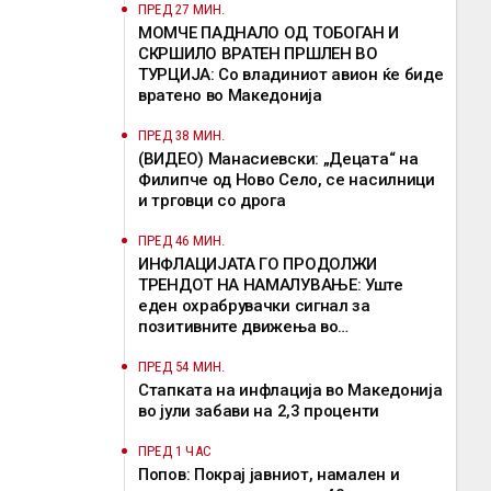
ПРЕД 27 МИН.
МОМЧЕ ПАДНАЛО ОД ТОБОГАН И
СКРШИЛО ВРАТЕН ПРШЛЕН ВО
ТУРЦИЈА: Со владиниот авион ќе биде
вратено во Македонија
ПРЕД 38 МИН.
(ВИДЕО) Манасиевски: „Децата“ на
Филипче од Ново Село, се насилници
и трговци со дрога
ПРЕД 46 МИН.
ИНФЛАЦИЈАТА ГО ПРОДОЛЖИ
ТРЕНДОТ НА НАМАЛУВАЊЕ: Уште
еден охрабрувачки сигнал за
позитивните движења во
економијата, истакна Димитриеска-
Кочоска
ПРЕД 54 МИН.
Стапката на инфлација во Македонија
во јули забави на 2,3 проценти
ПРЕД 1 ЧАС
Попов: Покрај јавниот, намален и