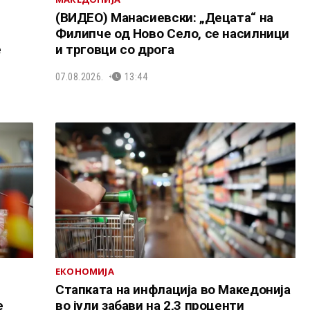
(ВИДЕО) Манасиевски: „Децата“ на
Филипче од Ново Село, се насилници
е
и трговци со дрога
07.08.2026.
13:44
ЕКОНОМИЈА
Стапката на инфлација во Македонија
е
во јули забави на 2,3 проценти