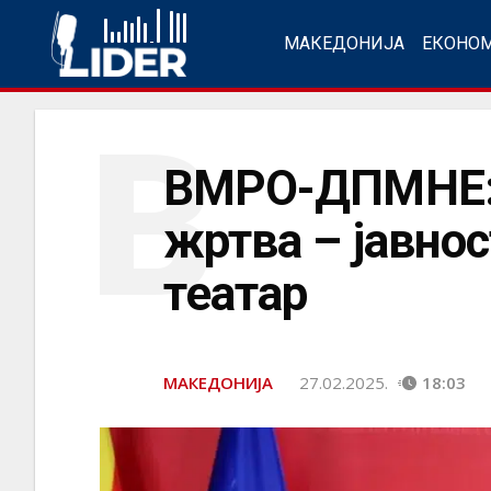
МАКЕДОНИЈА
ЕКОНО
В
ВМРО-ДПМНЕ: П
жртва – јавнос
театар
МАКЕДОНИЈА
27.02.2025.
18:03