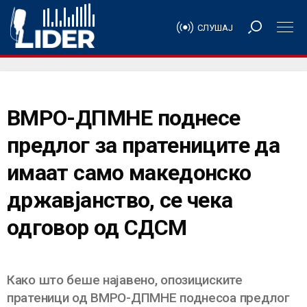
СЛУШАЈ
ВМРО-ДПМНЕ поднесе
предлог за пратениците да
имаат само македонско
државјанство, се чека
одговор од СДСМ
Како што беше најавено, опозициските
пратеници од ВМРО-ДПМНЕ поднесоа предлог