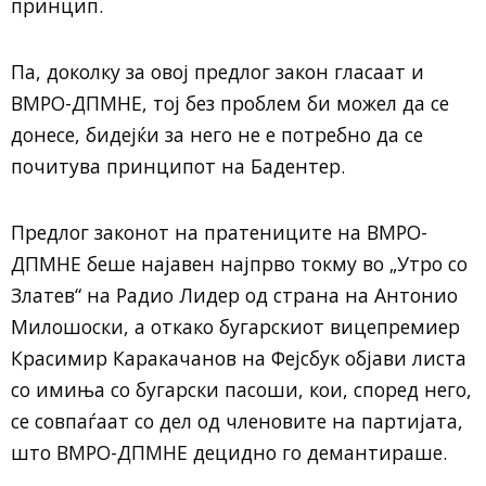
принцип.
Па, доколку за овој предлог закон гласаат и
ВМРО-ДПМНЕ, тој без проблем би можел да се
донесе, бидејќи за него не е потребно да се
почитува принципот на Бадентер.
Предлог законот на пратениците на ВМРО-
ДПМНЕ беше најавен најпрво токму во „Утро со
Златев“ на Радио Лидер од страна на Антонио
Милошоски, а откако бугарскиот вицепремиер
Красимир Каракачанов на Фејсбук објави листа
со имиња со бугарски пасоши, кои, според него,
се совпаѓаат со дел од членовите на партијата,
што ВМРО-ДПМНЕ децидно го демантираше.