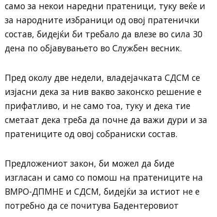
само за некои наредни пратеници, туку веќе и
за народните избраници од овој пратенички
состав, бидејќи би требало да влезе во сила 30
дена по објавувањето во Службен весник.
Пред околу две недели, владејачката СДСМ се
изјасни дека за нив вакво законско решение е
прифатливо, и не само тоа, туку и дека тие
сметаат дека треба да почне да важи дури и за
пратениците од овој собраниски состав.
Предложениот закон, би можел да биде
изгласан и само со помош на пратениците на
ВМРО-ДПМНЕ и СДСМ, бидејќи за истиот не е
потребно да се почитува Бадентеровиот