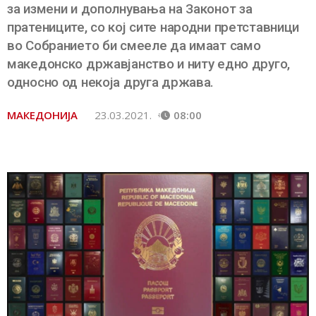
за измени и дополнувања на Законот за
пратениците, со кој сите народни претставници
во Собранието би смееле да имаат само
македонско државјанство и ниту едно друго,
односно од некоја друга држава.
МАКЕДОНИЈА
23.03.2021.
08:00