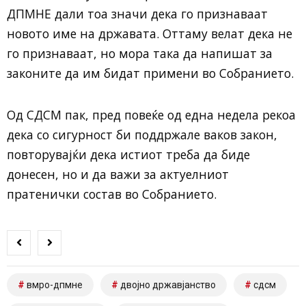
ДПМНЕ дали тоа значи дека го признаваат
новото име на државата. Оттаму велат дека не
го признаваат, но мора така да напишат за
законите да им бидат примени во Собранието.
Од СДСМ пак, пред повеќе од една недела рекоа
дека со сигурност би поддржале ваков закон,
повторувајќи дека истиот треба да биде
донесен, но и да важи за актуелниот
пратенички состав во Собранието.
вмро-дпмне
двојно државјанство
сдсм