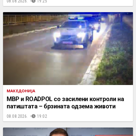
08.08.2026.
19:25
МАКЕДОНИЈА
МВР и ROADPOL со засилени контроли на
патиштата – брзината одзема животи
08.08.2026.
19:02