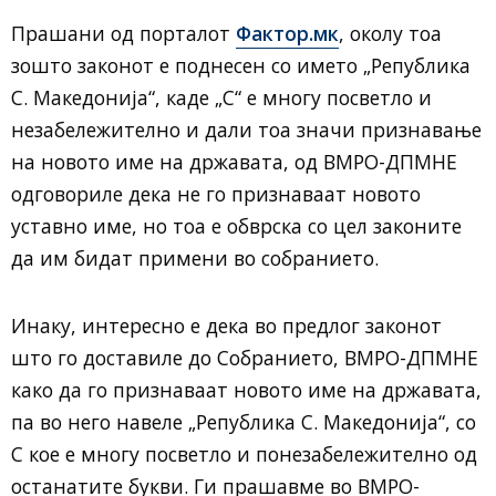
Прашани од порталот
Фактор.мк
, околу тоа
зошто законот е поднесен со името „Република
С. Македонија“, каде „С“ е многу посветло и
незабележително и дали тоа значи признавање
на новото име на државата, од ВМРО-ДПМНЕ
одговориле дека не го признаваат новото
уставно име, но тоа е обврска со цел законите
да им бидат примени во собранието.
Инаку, интересно е дека во предлог законот
што го доставиле до Собранието, ВМРО-ДПМНЕ
како да го признаваат новото име на државата,
па во него навеле „Република С. Македонија“, со
С кое е многу посветло и понезабележително од
останатите букви. Ги прашавме во ВМРО-